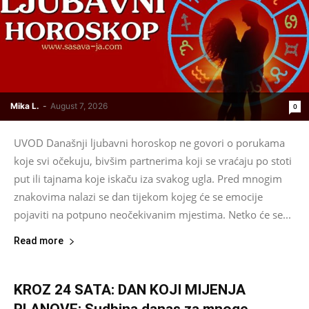
Mika L.
-
August 7, 2026
0
UVOD Današnji ljubavni horoskop ne govori o porukama
koje svi očekuju, bivšim partnerima koji se vraćaju po stoti
put ili tajnama koje iskaču iza svakog ugla. Pred mnogim
znakovima nalazi se dan tijekom kojeg će se emocije
pojaviti na potpuno neočekivanim mjestima. Netko će se...
Read more
KROZ 24 SATA: DAN KOJI MIJENJA