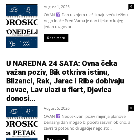
August 1, 2026
0
OVAN
Dan u kojem riječi imaju veću težinu
nego inače Pred Vama je dan tijekom kojeg
jedan razgovor...
Read more
U NAREDNA 24 SATA: Ovna čeka
važan poziv, Bik otkriva istinu,
Blizanci, Rak, Jarac i Ribe dobivaju
novac, Lav ulazi u flert, Djevica
donosi...
August 5, 2026
0
OVAN
Neočekivani poziv mijenja planove
Današnji dan mogao bi početi sasvim obično, a
završiti potpuno drugačije nego što...
Read more