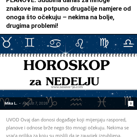
PLANOVE: Sudbina danas za mnoge
znakove ima potpuno drugačije namjere od
onoga što očekuju – nekima na bolje,
drugima problemi!
Mika L.
-
August 7, 2026
0
UVOD Ovaj dan donosi događaje koji mijenjaju raspored,
planove i odnose brže nego što mnogi očekuju. Nekima se
vraća prilika za koju su mislili da je zauvijek izgubljena,