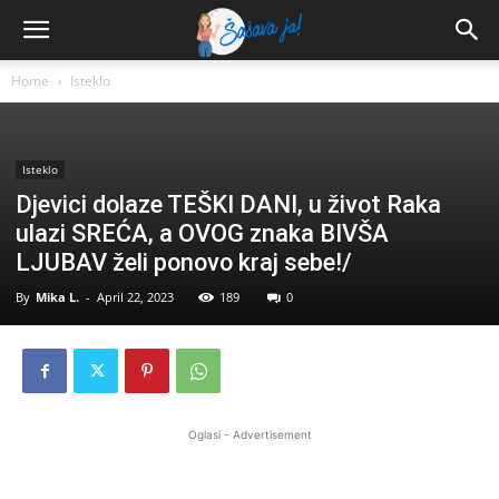
Home
Isteklo
Isteklo
Djevici dolaze TEŠKI DANI, u život Raka
ulazi SREĆA, a OVOG znaka BIVŠA
LJUBAV želi ponovo kraj sebe!/
By
Mika L.
-
April 22, 2023
189
0
Oglasi - Advertisement