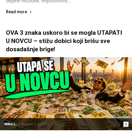
željene rezultate. Impulsivnost...
Read more
OVA 3 znaka uskoro bi se mogla UTAPATI
U NOVCU – stižu dobici koji brišu sve
dosadašnje brige!
Mika L.
-
August 7, 2026
0