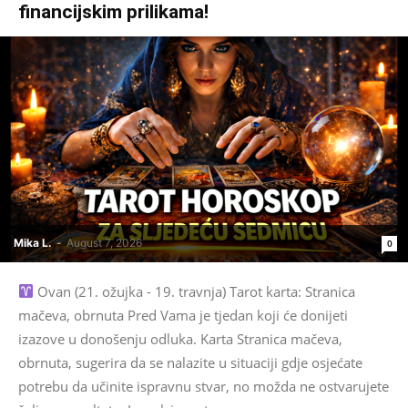
financijskim prilikama!
Mika L.
-
August 7, 2026
0
Ovan (21. ožujka - 19. travnja) Tarot karta: Stranica
mačeva, obrnuta Pred Vama je tjedan koji će donijeti
izazove u donošenju odluka. Karta Stranica mačeva,
obrnuta, sugerira da se nalazite u situaciji gdje osjećate
potrebu da učinite ispravnu stvar, no možda ne ostvarujete