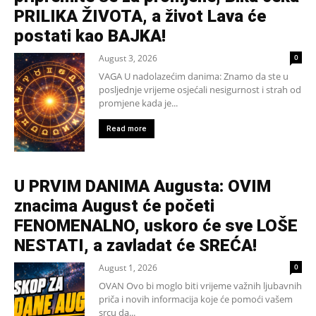
PRILIKA ŽIVOTA, a život Lava će
postati kao BAJKA!
August 3, 2026
0
VAGA U nadolazećim danima: Znamo da ste u
posljednje vrijeme osjećali nesigurnost i strah od
promjene kada je...
Read more
U PRVIM DANIMA Augusta: OVIM
znacima August će početi
FENOMENALNO, uskoro će sve LOŠE
NESTATI, a zavladat će SREĆA!
August 1, 2026
0
OVAN Ovo bi moglo biti vrijeme važnih ljubavnih
priča i novih informacija koje će pomoći vašem
srcu da...