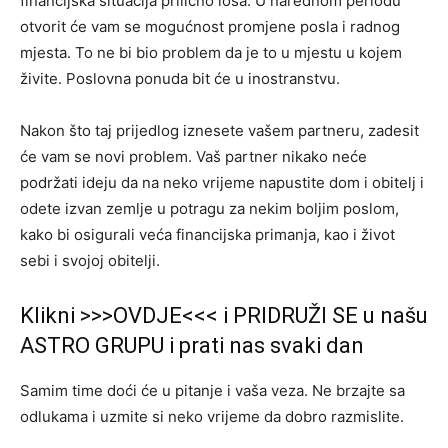
financijska situacija prilično loša. U narednom periodu
otvorit će vam se mogućnost promjene posla i radnog
mjesta. To ne bi bio problem da je to u mjestu u kojem
živite. Poslovna ponuda bit će u inostranstvu.
Nakon što taj prijedlog iznesete vašem partneru, zadesit
će vam se novi problem. Vaš partner nikako neće
podržati ideju da na neko vrijeme napustite dom i obitelj i
odete izvan zemlje u potragu za nekim boljim poslom,
kako bi osigurali veća financijska primanja, kao i život
sebi i svojoj obitelji.
Klikni >>>OVDJE<<< i PRIDRUŽI SE u našu
ASTRO GRUPU i prati nas svaki dan
Samim time doći će u pitanje i vaša veza. Ne brzajte sa
odlukama i uzmite si neko vrijeme da dobro razmislite.