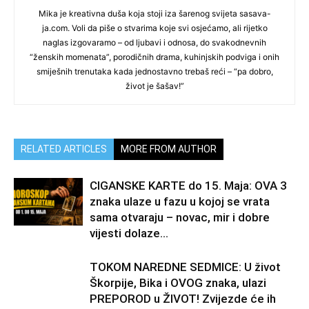
Mika je kreativna duša koja stoji iza šarenog svijeta sasava-
ja.com. Voli da piše o stvarima koje svi osjećamo, ali rijetko
naglas izgovaramo – od ljubavi i odnosa, do svakodnevnih
“ženskih momenata”, porodičnih drama, kuhinjskih podviga i onih
smiješnih trenutaka kada jednostavno trebaš reći – “pa dobro,
život je šašav!”
RELATED ARTICLES
MORE FROM AUTHOR
CIGANSKE KARTE do 15. Maja: OVA 3
znaka ulaze u fazu u kojoj se vrata
sama otvaraju – novac, mir i dobre
vijesti dolaze...
TOKOM NAREDNE SEDMICE: U život
Škorpije, Bika i OVOG znaka, ulazi
PREPOROD u ŽIVOT! Zvijezde će ih