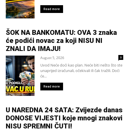
Read more
ŠOK NA BANKOMATU: OVA 3 znaka
će podići novac za koji NISU NI
ZNALI DA IMAJU!
August 5, 2026
0
Uvod Neće doći kao plan. Neće biti nešto što ste
unaprijed izračunali, očekivali ili čak tražili. Doći
će...
Read more
U NAREDNA 24 SATA: Zvijezde danas
DONOSE VIJESTI koje mnogi znakovi
NISU SPREMNI ČUTI!