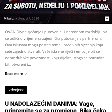
Mika L.
-
August 7, 2026
0
OVAN Divna sjećanja i putovanja U narednom razdoblju bit
će odlično vrijeme za zajednička putovanja s partnerom.
Ova iskustva mogu postati temelj predivnih sjećanja koja
ćete zajedno stvarati. Vaše iskrene riječi i emocije bit će
odraz duboke povezanosti koju dijelite, stoga se potrudite
biti otvoreni i...
Read more
Izdvojeno
U NADOLAZEĆIM DANIMA: Vage,
pripremite se za promjene, Bika čeka