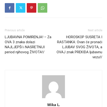
Previous article
Next article
LJUBAVNA POMIRENJA! – Za
HOROSKOP SUSRETA I
OVA 3 znaka dolazi
RASTANKA: Ovan će pronaći
NAJLJEPŠI i NASRETNIJI
LJUBAV SVOG ŽIVOTA, a
period njihovog ŽIVOTA!/
OVAJ znak PREKIDA ljubavnu
vezu!/
Mika L.