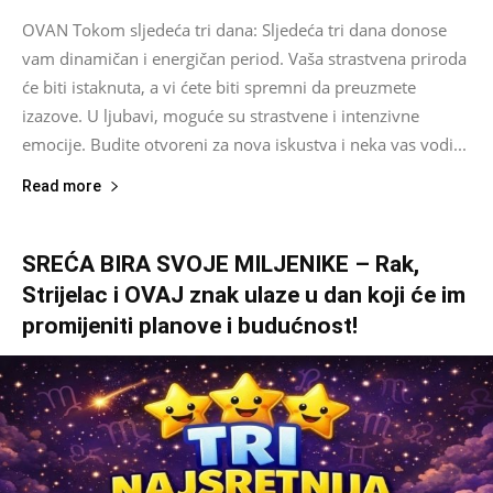
OVAN Tokom sljedeća tri dana: Sljedeća tri dana donose
vam dinamičan i energičan period. Vaša strastvena priroda
će biti istaknuta, a vi ćete biti spremni da preuzmete
izazove. U ljubavi, moguće su strastvene i intenzivne
emocije. Budite otvoreni za nova iskustva i neka vas vodi...
Read more
SREĆA BIRA SVOJE MILJENIKE – Rak,
Strijelac i OVAJ znak ulaze u dan koji će im
promijeniti planove i budućnost!