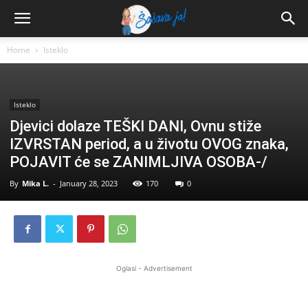
Home
Isteklo
Isteklo
Djevici dolaze TEŠKI DANI, Ovnu stiže
IZVRSTAN period, a u životu OVOG znaka,
POJAVIT će se ZANIMLJIVA OSOBA-/
By
Mika L.
-
January 28, 2023
170
0
Oglasi - Advertisement