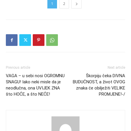
1
2
Previous article
Next article
VAGA – u sebi nosi OGROMNU
Škorpiju čeka DIVNA
SNAGU! Iako neki misle da je
BUDUĆNOST, a život OVOG
neodlučna, ona UVIJEK ZNA
znaka će obilježiti VELIKE
što HOĆE, a što NEĆE!
PROMJENE!-/