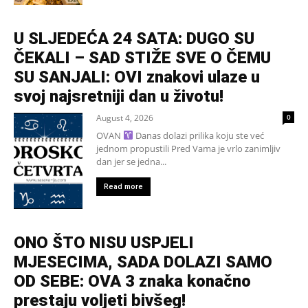
U SLJEDEĆA 24 SATA: DUGO SU
ČEKALI – SAD STIŽE SVE O ČEMU
SU SANJALI: OVI znakovi ulaze u
svoj najsretniji dan u životu!
August 4, 2026
0
OVAN
Danas dolazi prilika koju ste već
jednom propustili Pred Vama je vrlo zanimljiv
dan jer se jedna...
Read more
ONO ŠTO NISU USPJELI
MJESECIMA, SADA DOLAZI SAMO
OD SEBE: OVA 3 znaka konačno
prestaju voljeti bivšeg!