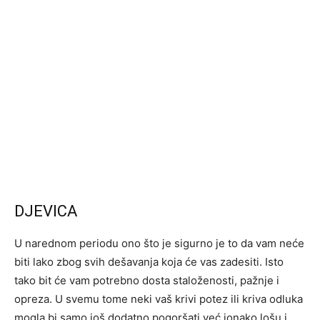
DJEVICA
U narednom periodu ono što je sigurno je to da vam neće
biti lako zbog svih dešavanja koja će vas zadesiti. Isto
tako bit će vam potrebno dosta staloženosti, pažnje i
opreza. U svemu tome neki vaš krivi potez ili kriva odluka
mogla bi samo još dodatno pogoršati već ionako lošu i