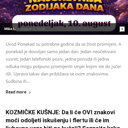
Mika L.
-
August 8, 2026
0
Uvod Ponekad su potrebne godine da se život promijeni. A
ponekad je dovoljan samo jedan dan. Jedan neočekivani
susret, jedan telefonski poziv, jedna ponuda ili jedna
odluka mogu potpuno promijeniti smjer kojim ste do jučer
išli. Upravo takav dan približava se ovim znakovima.
Sudbina ih...
Read more
KOZMIČKE KUŠNJE: Da li će OVI znakovi
moći odoljeti iskušenju i flertu ili će im