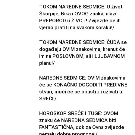
TOKOM NAREDNE SEDMICE: U život
Škorpije, Bika i OVOG znaka, ulazi
PREPOROD u ŽIVOT! Zvijezde će ih
vjerno pratiti na svakom koraku!/
TOKOM NAREDNE SEDMICE: ČUDA se
događaju OVIM znakovima, krenut će
im na POSLOVNOM, ali i LJUBAVNOM
planu!/
NAREDNE SEDMICE: OVIM znakovima
će se KONAČNO DOGODITI PREDIVNE
stvari, moći će se opustiti i uživati u
SREĆI!/
HOROSKOP SREĆE I TUGE: OVOM
znaku će NAREDNA SEDMICA biti
FANTASTIČNA, dok za Ovna zvijezde
nemaju dobre prognoze!/