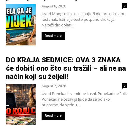
August 6, 2026
0
Uvod Mnogi misle da je najteži dio prekida sam
rastanak. Istina je često potpuno drukčija.
Najteži dio dolazi...
Read more
DO KRAJA SEDMICE: OVA 3 ZNAKA
će dobiti ono što su tražili – ali ne na
način koji su željeli!
August 7, 2026
0
Uvod Ponekad svemir ne kasni. Ponekad ne šuti.
Ponekad ne ostavlja ljude da se polako
pripreme, da sjednu,...
Read more