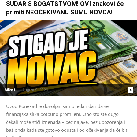
SUDAR S BOGATSTVOM! OVI znakovi će
primiti NEOČEKIVANU SUMU NOVCA!
Mika L.
-
August 9, 2026
0
Uvod Ponekad je dovoljan samo jedan dan da se
financijska slika potpuno promijeni. Ono što ste dugo
čekali može stići iznenada – bez najave, bez upozorenja i
baš onda kada ste gotovo odustali od očekivanja da će biti