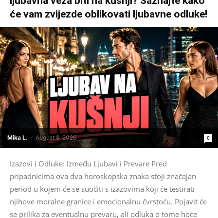
ljubavna veza biti na kušnji? Saznajte kako
će vam zvijezde oblikovati ljubavne odluke!
Mika L.
-
August 8, 2026
0
Izazovi i Odluke: Između Ljubavi i Prevare Pred
pripadnicima ova dva horoskopska znaka stoji značajan
period u kojem će se suočiti s izazovima koji će testirati
njihove moralne granice i emocionalnu čvrstoću. Pojavit će
se prilika za eventualnu prevaru, ali odluka o tome hoće