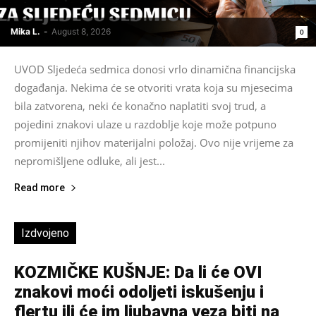
Mika L.
-
August 8, 2026
0
UVOD Sljedeća sedmica donosi vrlo dinamična financijska
događanja. Nekima će se otvoriti vrata koja su mjesecima
bila zatvorena, neki će konačno naplatiti svoj trud, a
pojedini znakovi ulaze u razdoblje koje može potpuno
promijeniti njihov materijalni položaj. Ovo nije vrijeme za
nepromišljene odluke, ali jest...
Read more
Izdvojeno
KOZMIČKE KUŠNJE: Da li će OVI
znakovi moći odoljeti iskušenju i
flertu ili će im ljubavna veza biti na