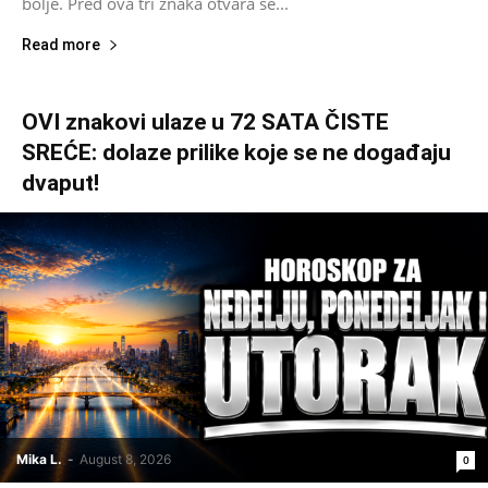
bolje. Pred ova tri znaka otvara se...
Read more
OVI znakovi ulaze u 72 SATA ČISTE
SREĆE: dolaze prilike koje se ne događaju
dvaput!
Mika L.
-
August 8, 2026
0