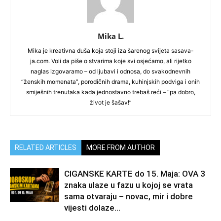
Mika L.
Mika je kreativna duša koja stoji iza šarenog svijeta sasava-
ja.com. Voli da piše o stvarima koje svi osjećamo, ali rijetko
naglas izgovaramo – od ljubavi i odnosa, do svakodnevnih
“ženskih momenata”, porodičnih drama, kuhinjskih podviga i onih
smiješnih trenutaka kada jednostavno trebaš reći – “pa dobro,
život je šašav!”
RELATED ARTICLES
MORE FROM AUTHOR
CIGANSKE KARTE do 15. Maja: OVA 3
znaka ulaze u fazu u kojoj se vrata
sama otvaraju – novac, mir i dobre
vijesti dolaze...