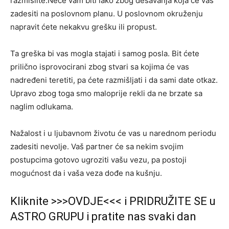
razmislite.Neće vam biti lako zbog dešavanja koja će vas
zadesiti na poslovnom planu. U poslovnom okruženju
napravit ćete nekakvu grešku ili propust.
Ta greška bi vas mogla stajati i samog posla. Bit ćete
prilično isprovocirani zbog stvari sa kojima će vas
nadređeni teretiti, pa ćete razmišljati i da sami date otkaz.
Upravo zbog toga smo maloprije rekli da ne brzate sa
naglim odlukama.
Nažalost i u ljubavnom životu će vas u narednom periodu
zadesiti nevolje. Vaš partner će sa nekim svojim
postupcima gotovo ugroziti vašu vezu, pa postoji
mogućnost da i vaša veza dođe na kušnju.
Kliknite >>>OVDJE<<< i PRIDRUŽITE SE u
ASTRO GRUPU i pratite nas svaki dan