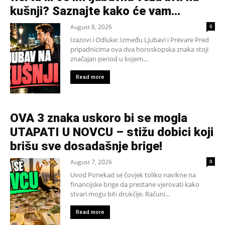
kušnji? Saznajte kako će vam...
August 8, 2026
0
Izazovi i Odluke: Između Ljubavi i Prevare Pred
pripadnicima ova dva horoskopska znaka stoji
značajan period u kojem...
Read more
OVA 3 znaka uskoro bi se mogla
UTAPATI U NOVCU – stižu dobici koji
brišu sve dosadašnje brige!
August 7, 2026
0
Uvod Ponekad se čovjek toliko navikne na
financijske brige da prestane vjerovati kako
stvari mogu biti drukčije. Računi...
Read more