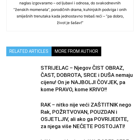
naglas izgovaramo – od ljubavi i odnosa, do svakodnevnih
“ženskih momenata”, porodičnih drama, kuhinjskih podviga i onih
smiješnih trenutaka kada jednostavno trebaš reći – “pa dobro,
život je šašav!”
RELATED ARTICLES
MORE FROM AUTHOR
STRIJELAC – Njegov ČIST OBRAZ,
ČAST, DOBROTA, SRCE i DUŠA nemaju
cijenu! On je NAJBOLJI ČOVJEK, pa
kome PRAVO, kome KRIVO!!
RAK – nitko nije veći ZAŠTITNIK nego
Rak, POŽRTVOVAN, POUZDAN i
OSJETLJIV, ali ako ga POVRIJEDITE,
za njega više NEĆETE POSTOJATI!