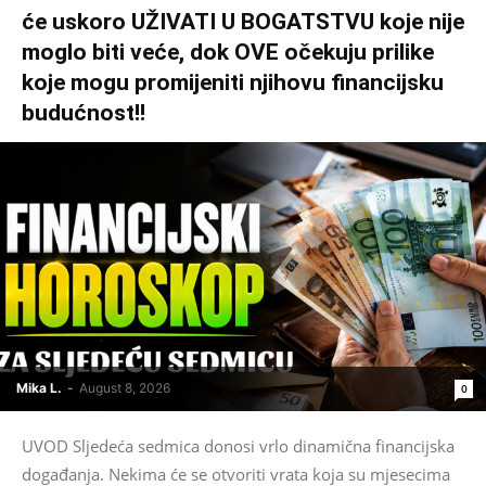
će uskoro UŽIVATI U BOGATSTVU koje nije
moglo biti veće, dok OVE očekuju prilike
koje mogu promijeniti njihovu financijsku
budućnost!!
Mika L.
-
August 8, 2026
0
UVOD Sljedeća sedmica donosi vrlo dinamična financijska
događanja. Nekima će se otvoriti vrata koja su mjesecima