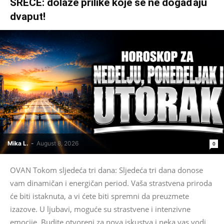
SREĆE: dolaze prilike koje se ne događaju
dvaput!
Mika L.
-
August 8, 2026
0
OVAN Tokom sljedeća tri dana: Sljedeća tri dana donose
vam dinamičan i energičan period. Vaša strastvena priroda
će biti istaknuta, a vi ćete biti spremni da preuzmete
izazove. U ljubavi, moguće su strastvene i intenzivne
emocije. Budite otvoreni za nova iskustva i neka vas vodi...