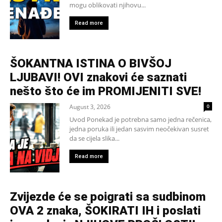
mogu oblikovati njihovu...
Read more
ŠOKANTNA ISTINA O BIVŠOJ
LJUBAVI! OVI znakovi će saznati
nešto što će im PROMIJENITI SVE!
August 3, 2026
0
Uvod Ponekad je potrebna samo jedna rečenica,
jedna poruka ili jedan sasvim neočekivan susret
da se cijela slika...
Read more
Zvijezde će se poigrati sa sudbinom
OVA 2 znaka, ŠOKIRATI IH i poslati