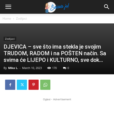
Home
Zodijaci
Zodijaci
DJEVICA – sve što ima stekla je svojim
TRUDOM, RADOM i na POŠTEN način. Sa
svima će LIJEPO i KULTURNO, sve dok…
By
Mika L.
-
March 10, 2023
170
0
Oglasi - Advertisement