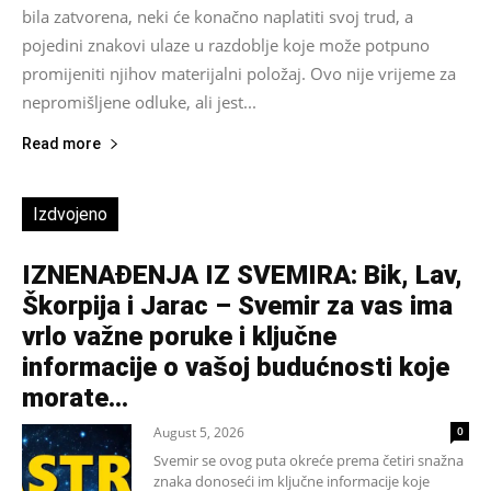
bila zatvorena, neki će konačno naplatiti svoj trud, a
pojedini znakovi ulaze u razdoblje koje može potpuno
promijeniti njihov materijalni položaj. Ovo nije vrijeme za
nepromišljene odluke, ali jest...
Read more
Izdvojeno
IZNENAĐENJA IZ SVEMIRA: Bik, Lav,
Škorpija i Jarac – Svemir za vas ima
vrlo važne poruke i ključne
informacije o vašoj budućnosti koje
morate...
August 5, 2026
0
Svemir se ovog puta okreće prema četiri snažna
znaka donoseći im ključne informacije koje