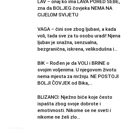
LAV – onaj ko ima LAVA PORED SEBE,
zna da BOLJEG čovjeka NEMA NA
CIJELOM SVIJETU
VAGA – čini sve zbog ljubavi, a kada
voli, tada sve za tu osobu uradi! Njena
ljubav je snažna, senzualna,
bezgranična, iskrena, velikodušna i...
BIK – Rođen je da VOLI i BRINE o
svojim voljenima. U njegovom životu
nema mjesta za mržnju. NE POSTOJI
BOLJI ČOVJEK od Bika,...
BLIZANCI: Nježno biće koje često
ispašta zbog svoje dobrote i
emotivnosti. Nikome se ne sveti i
nikome ne želi zlo…