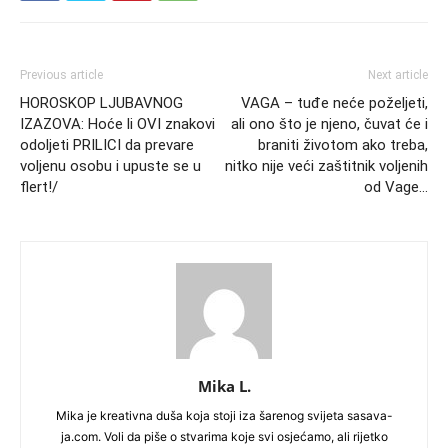
Previous article
Next article
HOROSKOP LJUBAVNOG
VAGA – tuđe neće poželjeti,
IZAZOVA: Hoće li OVI znakovi
ali ono što je njeno, čuvat će i
odoljeti PRILICI da prevare
braniti životom ako treba,
voljenu osobu i upuste se u
nitko nije veći zaštitnik voljenih
flert!/
od Vage…
Mika L.
Mika je kreativna duša koja stoji iza šarenog svijeta sasava-
ja.com. Voli da piše o stvarima koje svi osjećamo, ali rijetko