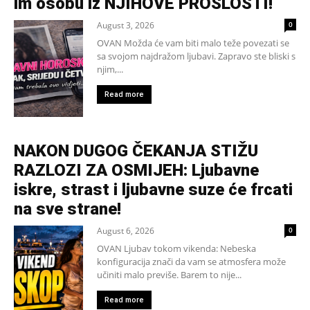
im osobu iz NJIHOVE PROŠLOSTI!
August 3, 2026
0
OVAN Možda će vam biti malo teže povezati se
sa svojom najdražom ljubavi. Zapravo ste bliski s
njim,...
Read more
NAKON DUGOG ČEKANJA STIŽU
RAZLOZI ZA OSMIJEH: Ljubavne
iskre, strast i ljubavne suze će frcati
na sve strane!
August 6, 2026
0
OVAN Ljubav tokom vikenda: Nebeska
konfiguracija znači da vam se atmosfera može
učiniti malo previše. Barem to nije...
Read more