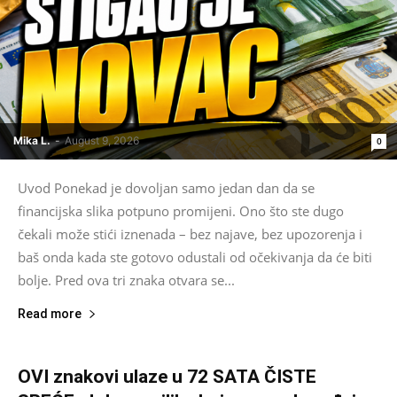
Mika L.
-
August 9, 2026
0
Uvod Ponekad je dovoljan samo jedan dan da se
financijska slika potpuno promijeni. Ono što ste dugo
čekali može stići iznenada – bez najave, bez upozorenja i
baš onda kada ste gotovo odustali od očekivanja da će biti
bolje. Pred ova tri znaka otvara se...
Read more
OVI znakovi ulaze u 72 SATA ČISTE