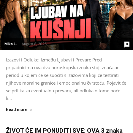
Mika L.
-
August 8, 2026
0
Izazovi i Odluke: Između Ljubavi i Prevare Pred
pripadnicima ova dva horoskopska znaka stoji značajan
period u kojem će se suočiti s izazovima koji će testirati
njihove moralne granice i emocionalnu čvrstoću. Pojavit će
se prilika za eventualnu prevaru, ali odluka o tome hoće
li...
Read more
ŽIVOT ĆE IM PONUDITI SVE: OVA 3 znaka