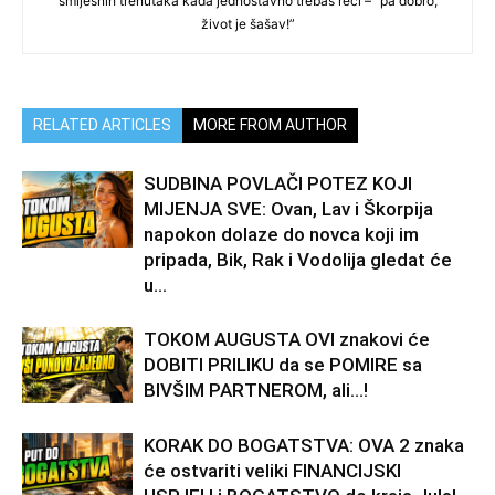
smiješnih trenutaka kada jednostavno trebaš reći – “pa dobro,
život je šašav!”
RELATED ARTICLES
MORE FROM AUTHOR
SUDBINA POVLAČI POTEZ KOJI
MIJENJA SVE: Ovan, Lav i Škorpija
napokon dolaze do novca koji im
pripada, Bik, Rak i Vodolija gledat će
u...
TOKOM AUGUSTA OVI znakovi će
DOBITI PRILIKU da se POMIRE sa
BIVŠIM PARTNEROM, ali…!
KORAK DO BOGATSTVA: OVA 2 znaka
će ostvariti veliki FINANCIJSKI