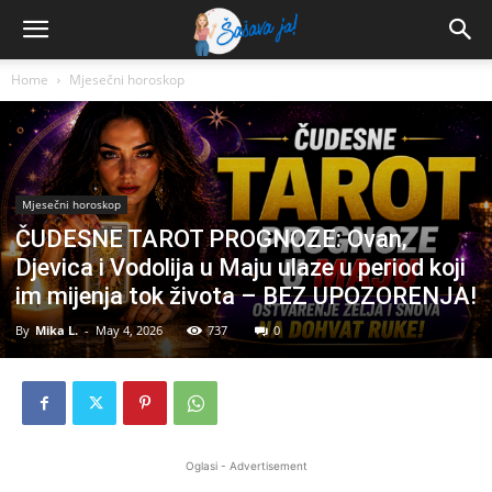
Home
Mjesečni horoskop
Mjesečni horoskop
ČUDESNE TAROT PROGNOZE: Ovan,
Djevica i Vodolija u Maju ulaze u period koji
im mijenja tok života – BEZ UPOZORENJA!
By
Mika L.
-
May 4, 2026
737
0
Oglasi - Advertisement