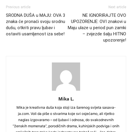
Previous article
Next article
SRODNA DUŠA u MAJU: OVA 3
NE IGNORIRAJTE OVO
znaka će pronaći svoju srodnu
UPOZORENJE: OVI znakovi u
dušu, otkriti pravu ljubav i
Maju ulaze u period pun zamki
ostaviti usamljenost iza sebe!
– zvijezde šalju HITNO
upozorenje!
Mika L.
Mika je kreativna duša koja stoji iza šarenog svijeta sasava-
ja.com. Voli da piše o stvarima koje svi osjećamo, ali rijetko
naglas izgovaramo – od ljubavi i odnosa, do svakodnevnih
“ženskih momenata”, porodičnih drama, kuhinjskih podviga i onih