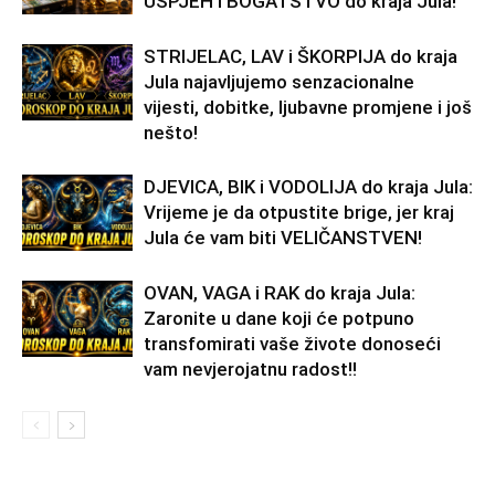
USPJEH i BOGATSTVO do kraja Jula!
STRIJELAC, LAV i ŠKORPIJA do kraja
Jula najavljujemo senzacionalne
vijesti, dobitke, ljubavne promjene i još
nešto!
DJEVICA, BIK i VODOLIJA do kraja Jula:
Vrijeme je da otpustite brige, jer kraj
Jula će vam biti VELIČANSTVEN!
OVAN, VAGA i RAK do kraja Jula:
Zaronite u dane koji će potpuno
transfomirati vaše živote donoseći
vam nevjerojatnu radost!!