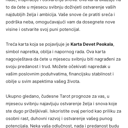
to da ćete u mjesecu svibnju doživjeti ostvarenje vaših
najdubljih želja i ambicija. Vaše snove će pratiti sreća i
podrška neba, omogućavajući vam da dosegnete nove
visine i ostvarite svoj puni potencijal.
Treća karta koja se pojavljuje je
Karta Devet Peokala
,
simbol napretka, obilja i napornog rada. Ova karta
nagovještava da ćete u mjesecu svibnju biti nagrađeni za
svoju predanost i trud. Možete očekivati napredak u
vašim poslovnim poduhvatima, financijsku stabilnost i
obilje u svim aspektima vašeg života.
Ukupno gledano, čudesne Tarot prognoze za vas, u
mjesecu svibnju najavljuju ostvarenje želja i snova koje
ste dugo priželjkivali. Iskoristite ovaj period kao priliku za
osobni rast, duhovni razvoj i ostvarenje vašeg punog
potencijala. Neka vaša odlučnost, nada i predanost budu