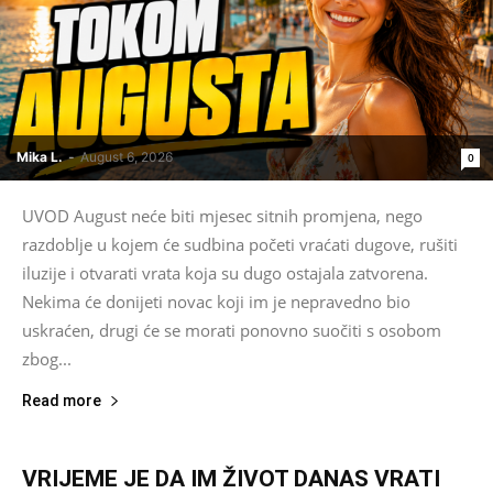
Mika L.
-
August 6, 2026
0
UVOD August neće biti mjesec sitnih promjena, nego
razdoblje u kojem će sudbina početi vraćati dugove, rušiti
iluzije i otvarati vrata koja su dugo ostajala zatvorena.
Nekima će donijeti novac koji im je nepravedno bio
uskraćen, drugi će se morati ponovno suočiti s osobom
zbog...
Read more
VRIJEME JE DA IM ŽIVOT DANAS VRATI