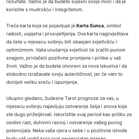
rezultate. Važno je da budete svjesni svoje moći i da je
koristite s mudrošću i integritetom.
Treća karta koja se pojavljuje je
Karta Sunca
, simbol
radosti, uspjeha i prosvjetljenja. Ova karta nagovještava
da ćete u mjesecu svibnju biti obasjani svjetlošću i
optimizmom. Vaša unutarnja svjetlost će zračiti punom
snagom, privlačeći pozitivne promjene i prilike u vaš
život. Važno je da budete otvoreni za nova iskustva i da
slobodno izražavate svoju autentičnost, jer će vam to
donijeti veliku sreću i ispunjenje.
Ukupno gledano, čudesne Tarot prognoze za vas, u
mjesecu svibnju najavljuju ostvarenje želja i snova koje
ste dugo priželjkivali. Iskoristite ovaj period kao priliku za
osobni rast, duhovni razvoj i ostvarenje vašeg punog
potencijala. Neka vaša vjera u sebe i u pozitivne ishode
budu vaš vodič kroz ovaj nevjerojatan mjesec.