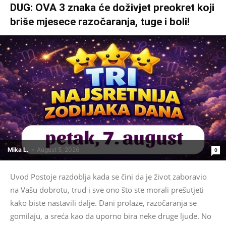
DUG: OVA 3 znaka će doživjet preokret koji
briše mjesece razočaranja, tuge i boli!
Mika L.
-
August 5, 2026
0
Uvod Postoje razdoblja kada se čini da je život zaboravio
na Vašu dobrotu, trud i sve ono što ste morali prešutjeti
kako biste nastavili dalje. Dani prolaze, razočaranja se
gomilaju, a sreća kao da uporno bira neke druge ljude. No