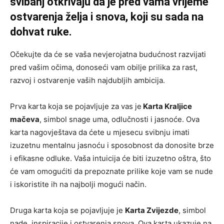
svibanj otkrivaju da je pred vama vrijeme
ostvarenja želja i snova, koji su sada na
dohvat ruke.
Očekujte da će se vaša nevjerojatna budućnost razvijati
pred vašim očima, donoseći vam obilje prilika za rast,
razvoj i ostvarenje vaših najdubljih ambicija.
Prva karta koja se pojavljuje za vas je
Karta Kraljice
mačeva
, simbol snage uma, odlučnosti i jasnoće. Ova
karta nagovještava da ćete u mjesecu svibnju imati
izuzetnu mentalnu jasnoću i sposobnost da donosite brze
i efikasne odluke. Vaša intuicija će biti izuzetno oštra, što
će vam omogućiti da prepoznate prilike koje vam se nude
i iskoristite ih na najbolji mogući način.
Druga karta koja se pojavljuje je
Karta Zvijezde
, simbol
nade, inspiracije i ostvarenja snova. Ova karta ukazuje na