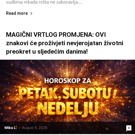
sudbina nikada ništa ne zaboravlja....
Read more
MAGIČNI VRTLOG PROMJENA: OVI
znakovi će proživjeti nevjerojatan životni
preokret u sljedećim danima!
Mika L.
-
August 5, 2026
0