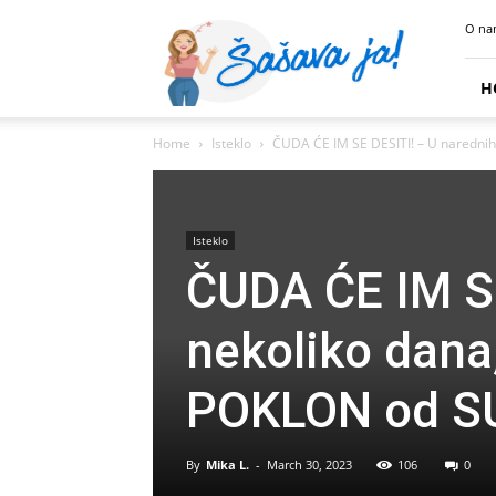
Sasava
O na
Ja
H
Home
Isteklo
ČUDA ĆE IM SE DESITI! – U narednih 
Isteklo
ČUDA ĆE IM SE
nekoliko dana
POKLON od S
By
Mika L.
-
March 30, 2023
106
0