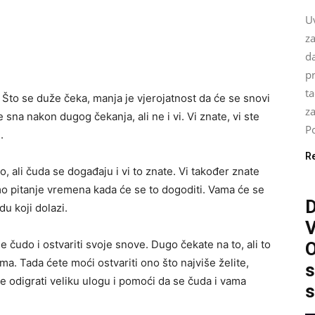
U
za
da
pr
ta
 Što se duže čeka, manja je vjerojatnost da će se snovi
z
 sna nakon dugog čekanja, ali ne i vi. Vi znate, vi ste
Po
.
R
, ali čuda se događaju i vi to znate. Vi također znate
mo pitanje vremena kada će se to dogoditi. Vama će se
du koji dolazi.
e čudo i ostvariti svoje snove. Dugo čekate na to, ali to
O
ma. Tada ćete moći ostvariti ono što najviše želite,
s
e odigrati veliku ulogu i pomoći da se čuda i vama
s