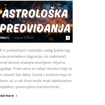
Mika L.
-
August 6, 2026
0
IK U posljednjem razdoblju vašeg ljubavnog
vota prevladava stagnacija, no nadolazećI
eriod donosI značajne promjene i ključne
gađaje. Pred vama se nalazi iskustvo koje će
s ostaviti bez daha. Susret s osobom koja će
skoro ući u vaš život može imati dalekosežne
sljedice i potencijalno transformirati...
ead more