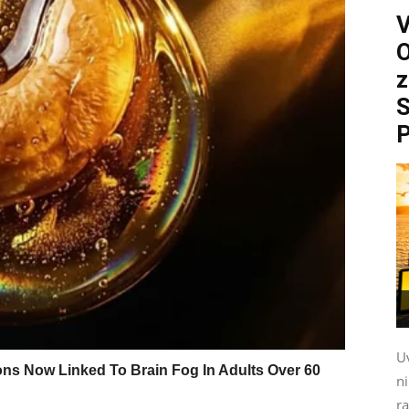
O
z
S
P
Uv
n
ra