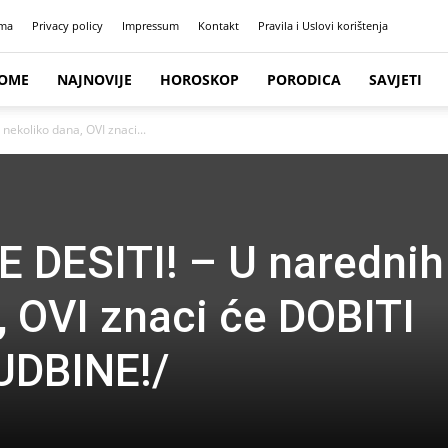
ma
Privacy policy
Impressum
Kontakt
Pravila i Uslovi korištenja
OME
NAJNOVIJE
HOROSKOP
PORODICA
SAVJETI
nekoliko dana, OVI znaci...
 DESITI! – U narednih
, OVI znaci će DOBITI
UDBINE!/