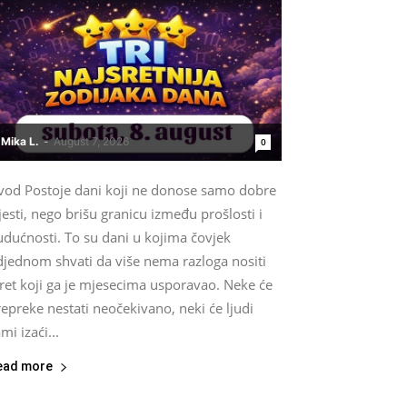
Mika L.
-
August 7, 2026
0
vod Postoje dani koji ne donose samo dobre
jesti, nego brišu granicu između prošlosti i
udućnosti. To su dani u kojima čovjek
djednom shvati da više nema razloga nositi
ret koji ga je mjesecima usporavao. Neke će
epreke nestati neočekivano, neki će ljudi
mi izaći...
ead more