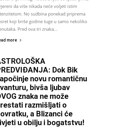
jereni da više nikada neće voljeti istim
ntenzitetom. No sudbina ponekad priprema
sret koji briše godine tuge u samo nekoliko
enutaka. Pred ova tri znaka...
ead more
ASTROLOŠKA
REDVIĐANJA: Dok Bik
apočinje novu romantičnu
vanturu, bivša ljubav
VOG znaka ne može
restati razmišljati o
ovratku, a Blizanci će
ivjeti u obilju i bogatstvu!