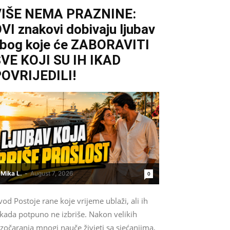
VIŠE NEMA PRAZNINE:
VI znakovi dobivaju ljubav
bog koje će ZABORAVITI
VE KOJI SU IH IKAD
OVRIJEDILI!
Mika L.
-
August 7, 2026
0
od Postoje rane koje vrijeme ublaži, ali ih
ikada potpuno ne izbriše. Nakon velikih
zočaranja mnogi nauče živjeti sa sjećanjima,