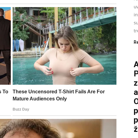
uv
i
su
tr
R
P
z
a
O
p
p
ž