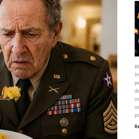
B
ži
p
do
va
u
po
R