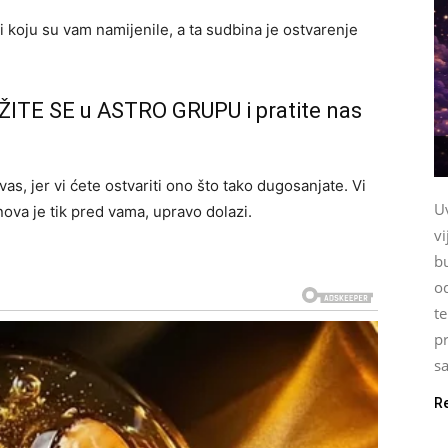
i koju su vam namijenile, a ta sudbina je ostvarenje
ŽITE SE u ASTRO GRUPU i pratite nas
 vas, jer vi ćete ostvariti ono što tako dugosanjate. Vi
U
nova je tik pred vama, upravo dolazi.
vi
b
o
te
pr
sa
R