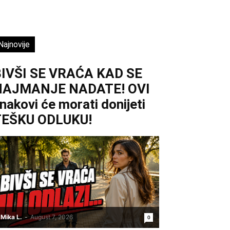
Najnovije
IVŠI SE VRAĆA KAD SE
NAJMANJE NADATE! OVI
nakovi će morati donijeti
TEŠKU ODLUKU!
Mika L.
-
August 7, 2026
0