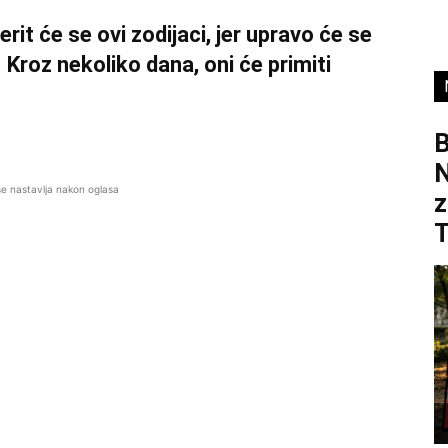
rit će se ovi zodijaci, jer upravo će se
 Kroz nekoliko dana, oni će primiti
B
se nastavlja nakon oglasa
z