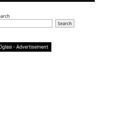
earch
Search
Oglasi - Advertisement