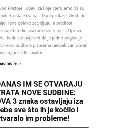
vod Postoje ljubavi za koje vjerujemo da su
uvijek ostale iza nas. Dani prolaze, život ide
lje, rane polako zacjeljuju, a prošlost
estaje biti dio svakodnevnih misli. Upravo
da, kada ste uvjereni da je jedno poglavlje
avršeno, sudbina priprema neočekivan obrat.
ruka, poziv ili sasvim...
ead more
DANAS IM SE OTVARAJU
VRATA NOVE SUDBINE:
VA 3 znaka ostavljaju iza
ebe sve što ih je kočilo i
tvaralo im probleme!