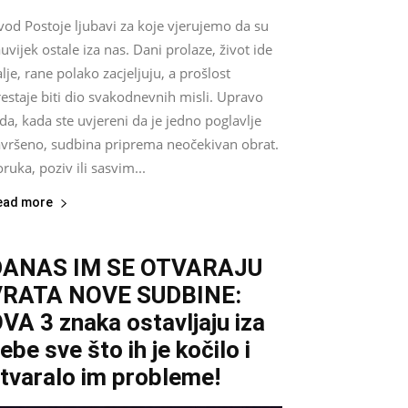
vod Postoje ljubavi za koje vjerujemo da su
uvijek ostale iza nas. Dani prolaze, život ide
lje, rane polako zacjeljuju, a prošlost
estaje biti dio svakodnevnih misli. Upravo
da, kada ste uvjereni da je jedno poglavlje
avršeno, sudbina priprema neočekivan obrat.
ruka, poziv ili sasvim...
ead more
DANAS IM SE OTVARAJU
VRATA NOVE SUDBINE:
VA 3 znaka ostavljaju iza
ebe sve što ih je kočilo i
tvaralo im probleme!