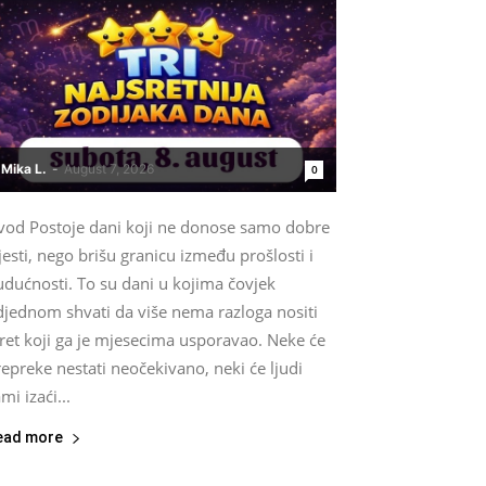
Mika L.
-
August 7, 2026
0
vod Postoje dani koji ne donose samo dobre
jesti, nego brišu granicu između prošlosti i
udućnosti. To su dani u kojima čovjek
djednom shvati da više nema razloga nositi
ret koji ga je mjesecima usporavao. Neke će
epreke nestati neočekivano, neki će ljudi
mi izaći...
ead more