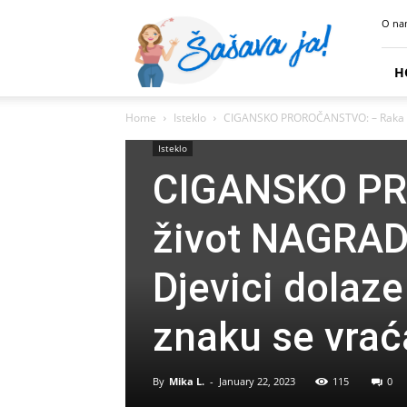
Sasava
O na
Ja
H
Home
Isteklo
CIGANSKO PROROČANSTVO: – Raka će 
Isteklo
CIGANSKO PR
život NAGRADI
Djevici dolaz
znaku se vrać
By
Mika L.
-
January 22, 2023
115
0