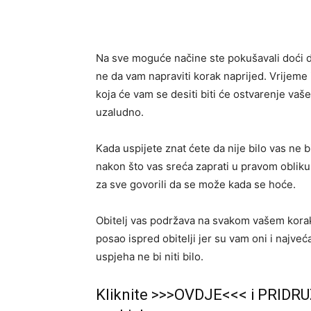
Na sve moguće načine ste pokušavali doći d
ne da vam napraviti korak naprijed. Vrijem
koja će vam se desiti biti će ostvarenje vaše
uzaludno.
Kada uspijete znat ćete da nije bilo vas ne bi b
nakon što vas sreća zaprati u pravom obliku v
za sve govorili da se može kada se hoće.
Obitelj vas podržava na svakom vašem koraku
posao ispred obitelji jer su vam oni i najv
uspjeha ne bi niti bilo.
Kliknite >>>OVDJE<<< i PRIDRU