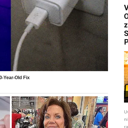
O
z
S
P
Uv
n
ra