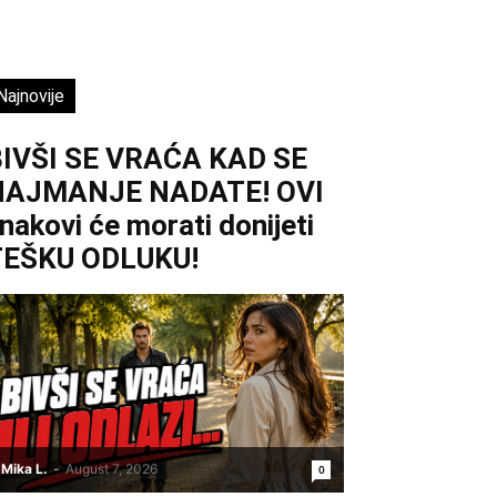
Najnovije
IVŠI SE VRAĆA KAD SE
NAJMANJE NADATE! OVI
nakovi će morati donijeti
TEŠKU ODLUKU!
Mika L.
-
August 7, 2026
0