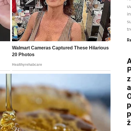
uv
i
su
tr
R
P
z
a
O
p
p
ž