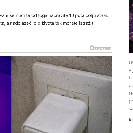
am se nudi te od toga napravite 10 puta bolju stvar.
, a nadolazeći dio života tek morate istražiti.
U
vi
b
o
te
pr
sa
R