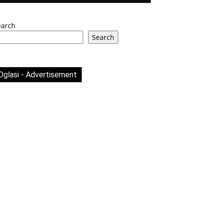
earch
Search
Oglasi - Advertisement