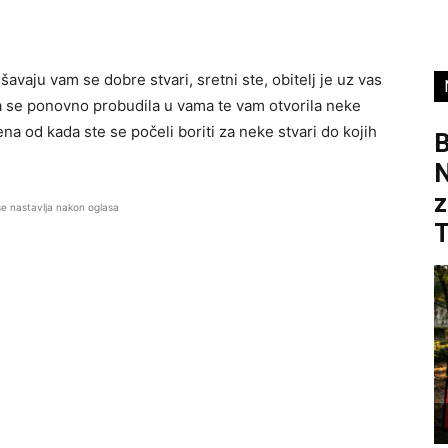
avaju vam se dobre stvari, sretni ste, obitelj je uz vas
ra se ponovno probudila u vama te vam otvorila neke
a od kada ste se počeli boriti za neke stvari do kojih
B
z
se nastavlja nakon oglasa