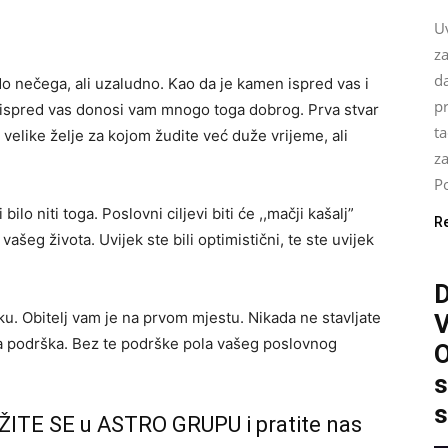
U
za
da
o nečega, ali uzaludno. Kao da je kamen ispred vas i
pr
e ispred vas donosi vam mnogo toga dobrog. Prva stvar
ta
 velike želje za kojom žudite već duže vrijeme, ali
z
Po
ilo niti toga. Poslovni ciljevi biti će ,,mačji kašalj”
R
ašeg života. Uvijek ste bili optimistični, te ste uvijek
. Obitelj vam je na prvom mjestu. Nikada ne stavljate
eća podrška. Bez te podrške pola vašeg poslovnog
O
s
s
ŽITE SE u ASTRO GRUPU i pratite nas