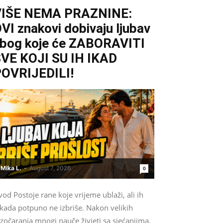
VIŠE NEMA PRAZNINE:
VI znakovi dobivaju ljubav
bog koje će ZABORAVITI
VE KOJI SU IH IKAD
OVRIJEDILI!
Mika L.
-
August 7, 2026
0
od Postoje rane koje vrijeme ublaži, ali ih
ikada potpuno ne izbriše. Nakon velikih
zočaranja mnogi nauče živjeti sa sjećanjima,