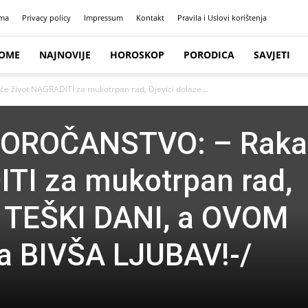
ma
Privacy policy
Impressum
Kontakt
Pravila i Uslovi korištenja
OME
NAJNOVIJE
HOROSKOP
PORODICA
SAVJETI
život NAGRADITI za mukotrpan rad, Djevici dolaze...
OROČANSTVO: – Raka
TI za mukotrpan rad,
e TEŠKI DANI, a OVOM
a BIVŠA LJUBAV!-/