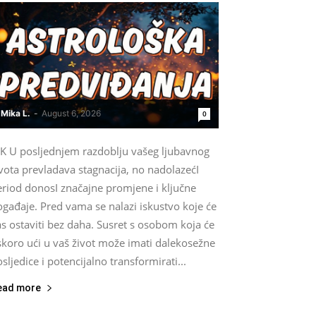
Mika L.
-
August 6, 2026
0
IK U posljednjem razdoblju vašeg ljubavnog
vota prevladava stagnacija, no nadolazećI
eriod donosI značajne promjene i ključne
gađaje. Pred vama se nalazi iskustvo koje će
s ostaviti bez daha. Susret s osobom koja će
skoro ući u vaš život može imati dalekosežne
sljedice i potencijalno transformirati...
ead more