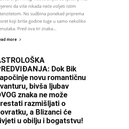
jereni da više nikada neće voljeti istim
ntenzitetom. No sudbina ponekad priprema
sret koji briše godine tuge u samo nekoliko
enutaka. Pred ova tri znaka...
ead more
ASTROLOŠKA
REDVIĐANJA: Dok Bik
apočinje novu romantičnu
vanturu, bivša ljubav
VOG znaka ne može
restati razmišljati o
ovratku, a Blizanci će
ivjeti u obilju i bogatstvu!