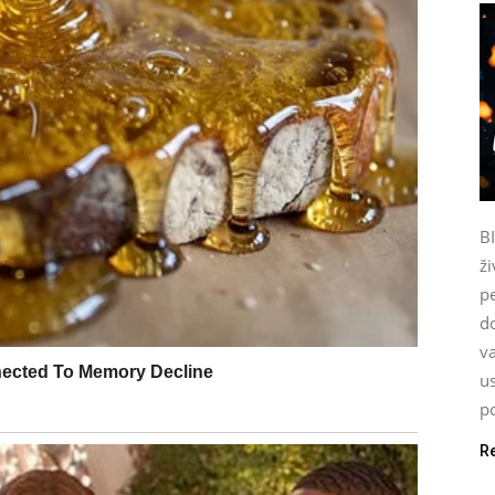
B
ži
p
do
va
u
po
R