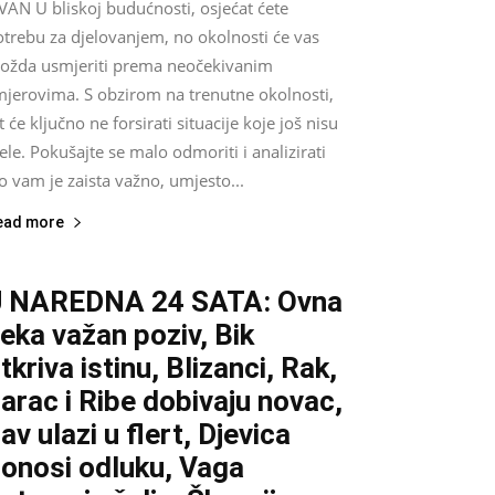
VAN U bliskoj budućnosti, osjećat ćete
otrebu za djelovanjem, no okolnosti će vas
ožda usmjeriti prema neočekivanim
mjerovima. S obzirom na trenutne okolnosti,
t će ključno ne forsirati situacije koje još nisu
ele. Pokušajte se malo odmoriti i analizirati
o vam je zaista važno, umjesto...
ead more
U NAREDNA 24 SATA: Ovna
eka važan poziv, Bik
tkriva istinu, Blizanci, Rak,
arac i Ribe dobivaju novac,
av ulazi u flert, Djevica
onosi odluku, Vaga