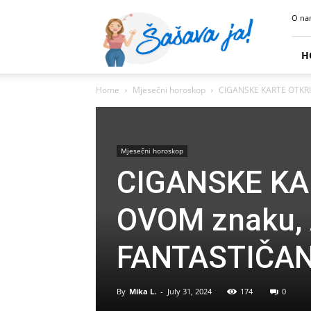
Sasava
O na
Ja
H
Home
Mjesečni horoskop
CIGANSKE KARTE OTKRIV
Mjesečni horoskop
CIGANSKE KAR
OVOM znaku, 
FANTASTIČAN
By
Mika L.
-
July 31, 2024
174
0