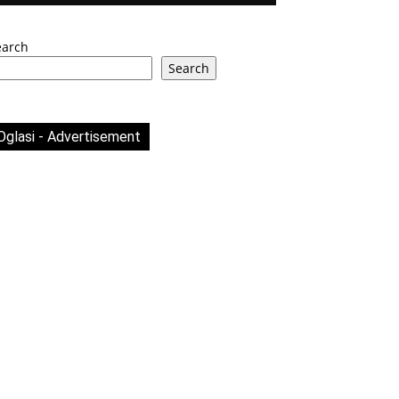
earch
Search
Oglasi - Advertisement