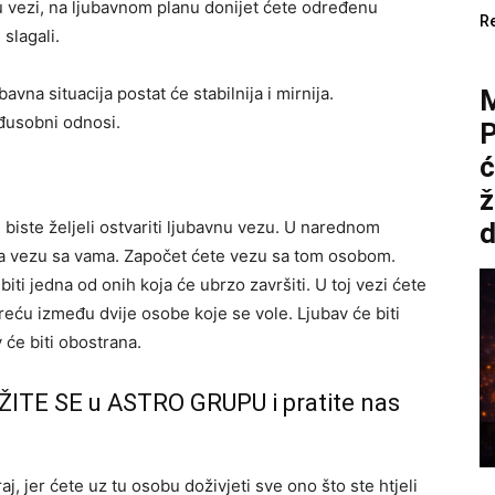
u vezi, na ljubavnom planu donijet ćete određenu
R
slagali.
vna situacija postat će stabilnija i mirnija.
đusobni odnosi.
P
ć
ž
 biste željeli ostvariti ljubavnu vezu. U narednom
d
 za vezu sa vama. Započet ćete vezu sa tom osobom.
biti jedna od onih koja će ubrzo završiti. U toj vezi ćete
sreću između dvije osobe koje se vole. Ljubav će biti
 će biti obostrana.
ŽITE SE u ASTRO GRUPU i pratite nas
aj, jer ćete uz tu osobu doživjeti sve ono što ste htjeli