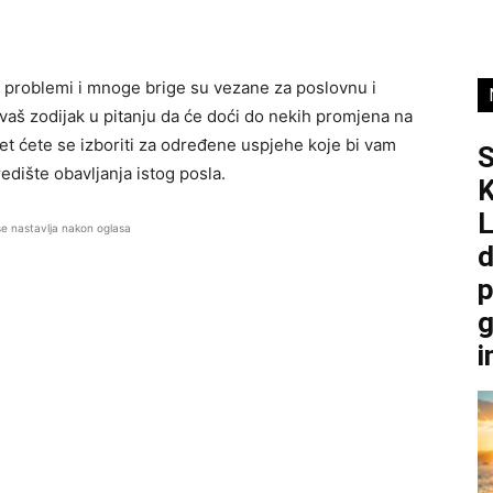
i problemi i mnoge brige su vezane za poslovnu i
e vaš zodijak u pitanju da će doći do nekih promjena na
t ćete se izboriti za određene uspjehe koje bi vam
edište obavljanja istog posla.
K
L
se nastavlja nakon oglasa
d
p
g
i