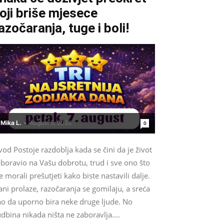
oji briše mjesece
azočaranja, tuge i boli!
Mika L.
-
August 5, 2026
0
od Postoje razdoblja kada se čini da je život
boravio na Vašu dobrotu, trud i sve ono što
e morali prešutjeti kako biste nastavili dalje.
ni prolaze, razočaranja se gomilaju, a sreća
ao da uporno bira neke druge ljude. No
dbina nikada ništa ne zaboravlja....