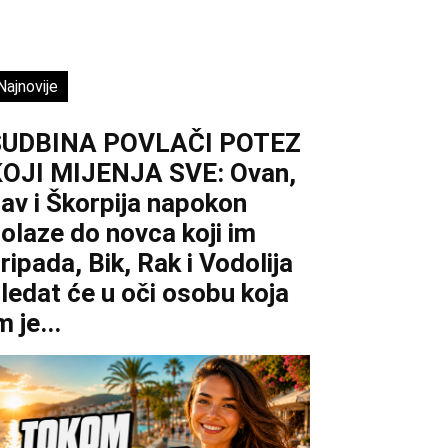
Najnovije
SUDBINA POVLAČI POTEZ
OJI MIJENJA SVE: Ovan,
av i Škorpija napokon
olaze do novca koji im
ripada, Bik, Rak i Vodolija
ledat će u oči osobu koja
m je...