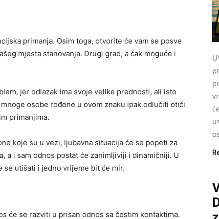
cijska primanja. Osim toga, otvorite će vam se posve
i vašeg mjesta stanovanja. Drugi grad, a čak moguće i
U
p
po
blem, jer odlazak ima svoje velike prednosti, ali isto
v
e mnoge osobe rođene u ovom znaku ipak odlučiti otići
će
kim primanjima.
us
o
one koje su u vezi, ljubavna situacija će se popeti za
R
 a i sam odnos postat će zanimljiviji i dinamičniji. U
e utišati i jedno vrijeme bit će mir.
V
 će se razviti u prisan odnos sa čestim kontaktima.
z