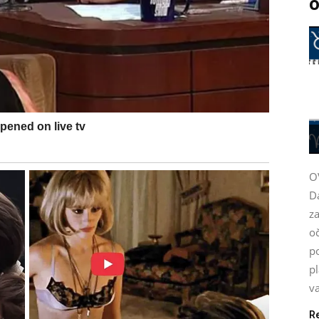
o
O
D
za
oč
po
pl
va
R