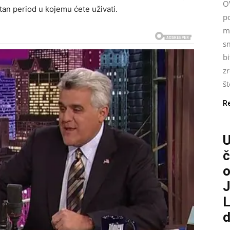
O
tan period u kojemu ćete uživati.
p
m
s
bi
zr
št
R
č
o
J
L
d