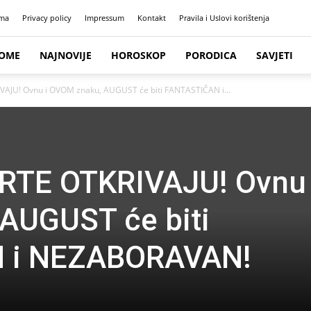
ma
Privacy policy
Impressum
Kontakt
Pravila i Uslovi korištenja
OME
NAJNOVIJE
HOROSKOP
PORODICA
SAVJETI
AJU! Ovnu i OVOM znaku, AUGUST će biti FANTASTIČAN i...
TE OTKRIVAJU! Ovnu 
AUGUST će biti
 i NEZABORAVAN!