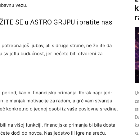
ljubavnu vezu.
k
r
ŽITE SE u ASTRO GRUPU i pratite nas
otrebna još ljubav, ali s druge strane, ne želite da
svijetlu budućnost, jer nećete biti otvoreni za
 period, kao ni financijska primanja. Korak naprijed-
Uv
an je manjak motivacije za radom, a grč vam stvaraju
za
ječ konkretno o jednoj osobi iz vaše poslovne sredine.
st
Da
ili na višoj funkciji, financijska primanja bi bila dosta
k
ćete doći do novca. Nasljedstvo ili igre na sreću.
su