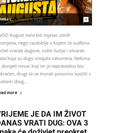
Mika L.
-
August 6, 2026
0
VOD August neće biti mjesec sitnih
romjena, nego razdoblje u kojem će sudbina
četi vraćati dugove, rušiti iluzije i otvarati
rata koja su dugo ostajala zatvorena. Nekima
 donijeti novac koji im je nepravedno bio
kraćen, drugi će se morati ponovno suočiti s
sobom zbog...
ead more
RIJEME JE DA IM ŽIVOT
DANAS VRATI DUG: OVA 3
naka će doživjet preokret