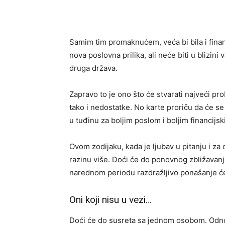
Samim tim promaknućem, veća bi bila i finan
nova poslovna prilika, ali neće biti u blizin
druga država.
Zapravo to je ono što će stvarati najveći pro
tako i nedostatke. No karte proriču da će s
u tuđinu za boljim poslom i boljim financijs
Ovom zodijaku, kada je ljubav u pitanju i za 
razinu više. Doći će do ponovnog zbližavanja,
narednom periodu razdražljivo ponašanje će s
Oni koji nisu u vezi…
Doći će do susreta sa jednom osobom. Odnos