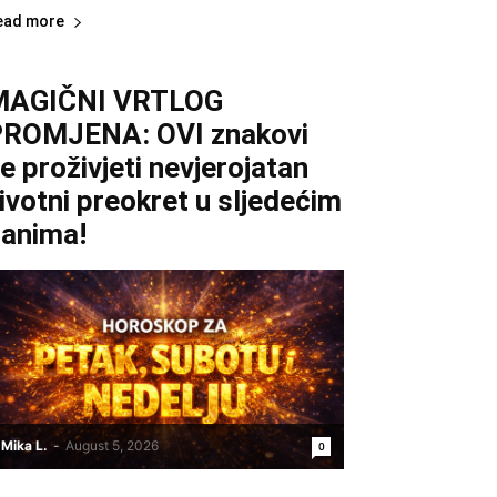
ead more
MAGIČNI VRTLOG
ROMJENA: OVI znakovi
e proživjeti nevjerojatan
ivotni preokret u sljedećim
anima!
Mika L.
-
August 5, 2026
0