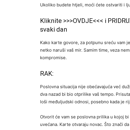
Ukoliko budete htjeli, moći ćete ostvariti i 
Kliknite >>>OVDJE<<< i PRIDRU
svaki dan
Kako karte govore, za potpunu sreću vam je p
netko naruši vaš mir. Samim time, veza nema 
kompromise.
RAK:
Poslovna situacija nije obećavajuća već duži
dva nazad bi bio otprilike vaš tempo. Prisut
loši međuljudski odnosi, posebno kada je ri
Otvorit će vam se poslovna prilika u kojoj bi b
uvećana. Karte otvaraju novac. Što znači da 