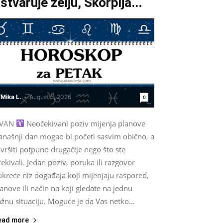
stvaruje želju, Škorpija...
Mika L.
-
August 5, 2026
0
VAN
Neočekivani poziv mijenja planove
anašnji dan mogao bi početi sasvim obično, a
vršiti potpuno drugačije nego što ste
ekivali. Jedan poziv, poruka ili razgovor
kreće niz događaja koji mijenjaju raspored,
anove ili način na koji gledate na jednu
žnu situaciju. Moguće je da Vas netko...
ead more