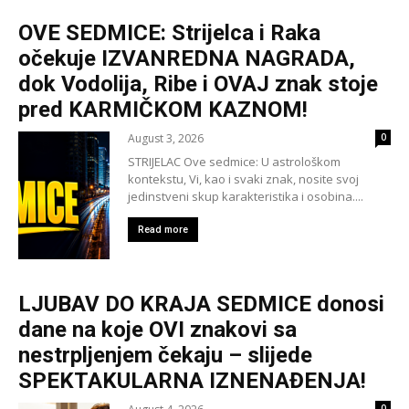
OVE SEDMICE: Strijelca i Raka
očekuje IZVANREDNA NAGRADA,
dok Vodolija, Ribe i OVAJ znak stoje
pred KARMIČKOM KAZNOM!
August 3, 2026
0
STRIJELAC Ove sedmice: U astrološkom
kontekstu, Vi, kao i svaki znak, nosite svoj
jedinstveni skup karakteristika i osobina....
Read more
LJUBAV DO KRAJA SEDMICE donosi
dane na koje OVI znakovi sa
nestrpljenjem čekaju – slijede
SPEKTAKULARNA IZNENAĐENJA!
0