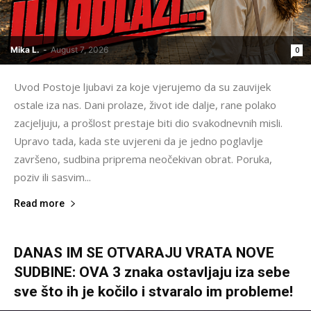
Mika L.
-
August 7, 2026
0
Uvod Postoje ljubavi za koje vjerujemo da su zauvijek
ostale iza nas. Dani prolaze, život ide dalje, rane polako
zacjeljuju, a prošlost prestaje biti dio svakodnevnih misli.
Upravo tada, kada ste uvjereni da je jedno poglavlje
završeno, sudbina priprema neočekivan obrat. Poruka,
poziv ili sasvim...
Read more
DANAS IM SE OTVARAJU VRATA NOVE
SUDBINE: OVA 3 znaka ostavljaju iza sebe
sve što ih je kočilo i stvaralo im probleme!