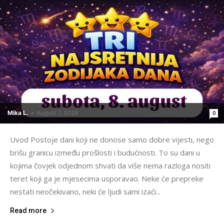
Mika L.
-
August 7, 2026
0
Uvod Postoje dani koji ne donose samo dobre vijesti, nego
brišu granicu između prošlosti i budućnosti. To su dani u
kojima čovjek odjednom shvati da više nema razloga nositi
teret koji ga je mjesecima usporavao. Neke će prepreke
nestati neočekivano, neki će ljudi sami izaći...
Read more