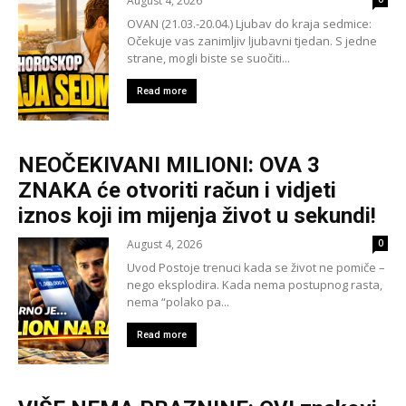
August 4, 2026
OVAN (21.03.-20.04.) Ljubav do kraja sedmice:
Očekuje vas zanimljiv ljubavni tjedan. S jedne
strane, mogli biste se suočiti...
Read more
NEOČEKIVANI MILIONI: OVA 3
ZNAKA će otvoriti račun i vidjeti
iznos koji im mijenja život u sekundi!
August 4, 2026
0
Uvod Postoje trenuci kada se život ne pomiče –
nego eksplodira. Kada nema postupnog rasta,
nema “polako pa...
Read more