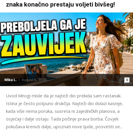
znaka konačno prestaju voljeti bivšeg!
Mika L.
-
August 6, 2026
0
Uvod Mnogi misle da je najteži dio prekida sam rastanak.
Istina je često potpuno drukčija. Najteži dio dolazi kasnije,
kada više nema poruka, susreta ni zajedničkih planova, a
osjećaji i dalje ostaju. Tada počinje prava borba. Čovjek
pokušava krenuti dalje, upoznati nove ljude, posvetiti se...