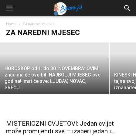
Putovanje kroz Egipatski Horoskop:
Novembar kao NIKADA PRIJE za OVE
znakove!
Home
Za naredni mjesec
ZA NAREDNI MJESEC
Mika L.
-
October 31, 2024
HOROSKOP od 1. do 30. NOVEMBRA: OVIM
znacima će ovo biti NAJBOLJI MJESEC ove
KINESKI 
godine! Imat će sve; LJUBAV, NOVAC,
tajne svoj
SREĆU…
iznanađen
MISTERIOZNI CVJETOVI: Jedan cvijet
može promijeniti sve – izaberi jedan i...