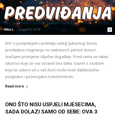
Mika L.
-
August 6, 2026
0
BIK U posljednjem razdoblju vašeg ljubavnog života
prevladava stagnacija, no nadolazećI period donosI
značajne promjene i ključne događaje. Pred vama se nalazi
iskustvo koje će vas ostaviti bez daha. Susret s osobom
koja će uskoro ući u vaš život može imati dalekosežne
posljedice i potencijalno transformirati...
Read more
ONO ŠTO NISU USPJELI MJESECIMA,
SADA DOLAZI SAMO OD SEBE: OVA 3