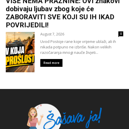
VIŠE NEMA PRAZNINE: OVI znakovi
dobivaju ljubav zbog koje će
ZABORAVITI SVE KOJI SU IH IKAD
POVRIJEDILI!
August 7, 2026
0
Uvod Postoje rane koje vrijeme ublaži, ali ih
nikada potpuno ne izbriše. Nakon velikih
razočaranja mnogi nauče živjeti...
Read more