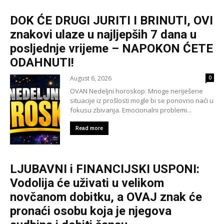
DOK ĆE DRUGI JURITI I BRINUTI, OVI
znakovi ulaze u najljepših 7 dana u
posljednje vrijeme – NAPOKON ĆETE
ODAHNUTI!
August 6, 2026
0
OVAN Nedeljni horoskop: Mnoge neriješene
situacije iz prošlosti mogle bi se ponovno naći u
fokusu zbivanja. Emocionalni problemi...
Read more
LJUBAVNI i FINANCIJSKI USPONI:
Vodolija će uživati u velikom
novčanom dobitku, a OVAJ znak će
pronaći osobu koja je njegova