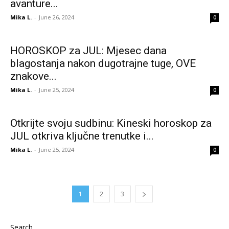
avanture...
Mika L.
-
June 26, 2024
0
HOROSKOP za JUL: Mjesec dana
blagostanja nakon dugotrajne tuge, OVE
znakove...
Mika L.
-
June 25, 2024
0
Otkrijte svoju sudbinu: Kineski horoskop za
JUL otkriva ključne trenutke i...
Mika L.
-
June 25, 2024
0
1
2
3
Search