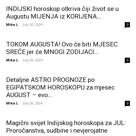
INDIJSKI horoskop otkriva čiji život se u
Augustu MIJENJA iz KORIJENA...
Mika L.
-
July 20, 2024
0
TOKOM AUGUSTA! Ovo će biti MJESEC
SREĆE jer će MNOGI ZODIJACI...
Mika L.
-
July 20, 2024
0
Detaljne ASTRO PROGNOZE po
EGIPATSKOM HOROSKOPU za mjesec
AUGUST – evo...
Mika L.
-
July 20, 2024
0
Magični svijet Indijskog horoskopa za JUL:
Proročanstva, sudbine i nevjerojatne