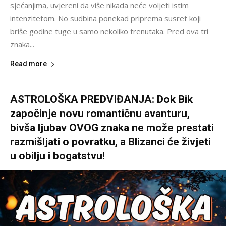
sjećanjima, uvjereni da više nikada neće voljeti istim
intenzitetom. No sudbina ponekad priprema susret koji
briše godine tuge u samo nekoliko trenutaka. Pred ova tri
znaka...
Read more
ASTROLOŠKA PREDVIĐANJA: Dok Bik
započinje novu romantičnu avanturu,
bivša ljubav OVOG znaka ne može prestati
razmišljati o povratku, a Blizanci će živjeti
u obilju i bogatstvu!