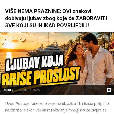
VIŠE NEMA PRAZNINE: OVI znakovi
dobivaju ljubav zbog koje će ZABORAVITI
SVE KOJI SU IH IKAD POVRIJEDILI!
Mika L.
-
August 7, 2026
0
Uvod Postoje rane koje vrijeme ublaži, ali ih nikada potpuno
ne izbriše. Nakon velikih razočaranja mnogi nauče živjeti sa