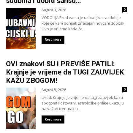
sudbina i dobiti šansu...
August 3, 2026
0
VODOLIJA Pred vama je uzbudljivo razdoblje
koje će vam donijeti značajan novčani dobitak.
Ovo je vrijeme kada će...
Read more
OVI znakovi SU i PREVIŠE PATILI:
Krajnje je vrijeme da TUGI ZAUVIJEK
KAŽU ZBOGOM!
August 5, 2026
0
Uvod: Krajnje je vrijeme da tugi zauvijek kazu
zbogom! Poštovani, astrološke prilike ukazuju
na važan trenutak u...
Read more