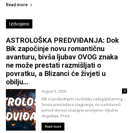
Read more
Izdvojeno
ASTROLOŠKA PREDVIĐANJA: Dok
Bik započinje novu romantičnu
avanturu, bivša ljubav OVOG znaka
ne može prestati razmišljati o
povratku, a Blizanci će živjeti u
obilju...
August 6, 2026
0
BIK U posljednjem razdoblju vašeg ljubavnog
života prevladava stagnacija, no nadolazećI
period donosI značajne promjene i ključne
događaje. Pred...
Read more