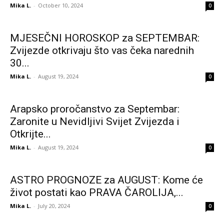
Mika L.
-
October 10, 2024
0
MJESEČNI HOROSKOP za SEPTEMBAR:
Zvijezde otkrivaju što vas čeka narednih
30...
Mika L.
-
August 19, 2024
0
Arapsko proročanstvo za Septembar:
Zaronite u Nevidljivi Svijet Zvijezda i
Otkrijte...
Mika L.
-
August 19, 2024
0
ASTRO PROGNOZE za AUGUST: Kome će
život postati kao PRAVA ČAROLIJA,...
Mika L.
-
July 20, 2024
0