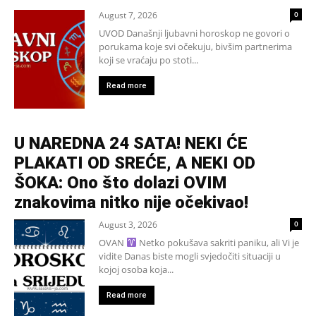
August 7, 2026
0
UVOD Današnji ljubavni horoskop ne govori o
porukama koje svi očekuju, bivšim partnerima
koji se vraćaju po stoti...
Read more
U NAREDNA 24 SATA! NEKI ĆE
PLAKATI OD SREĆE, A NEKI OD
ŠOKA: Ono što dolazi OVIM
znakovima nitko nije očekivao!
August 3, 2026
0
OVAN
Netko pokušava sakriti paniku, ali Vi je
vidite Danas biste mogli svjedočiti situaciji u
kojoj osoba koja...
Read more