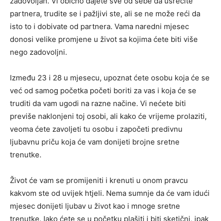
zadovoljan. Vi obično dajete sve od sebe da usrećite
partnera, trudite se i pažljivi ste, ali se ne može reći da
isto to i dobivate od partnera. Vama naredni mjesec
donosi velike promjene u život sa kojima ćete biti više
nego zadovoljni.
Između 23 i 28 u mjesecu, upoznat ćete osobu koja će se
već od samog početka početi boriti za vas i koja će se
truditi da vam ugodi na razne načine. Vi nećete biti
previše naklonjeni toj osobi, ali kako će vrijeme prolaziti,
veoma ćete zavoljeti tu osobu i započeti predivnu
ljubavnu priču koja će vam donijeti brojne sretne
trenutke.
Život će vam se promijeniti i krenuti u onom pravcu
kakvom ste od uvijek htjeli. Nema sumnje da će vam idući
mjesec donijeti ljubav u život kao i mnoge sretne
trenutke. Iako ćete se u početku plašiti i biti sketični, ipak