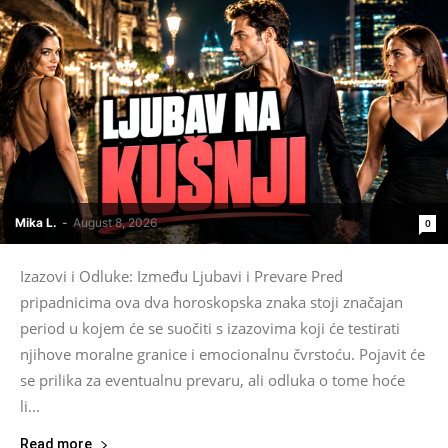
Mika L.
-
August 8, 2026
0
Izazovi i Odluke: Između Ljubavi i Prevare Pred
pripadnicima ova dva horoskopska znaka stoji značajan
period u kojem će se suočiti s izazovima koji će testirati
njihove moralne granice i emocionalnu čvrstoću. Pojavit će
se prilika za eventualnu prevaru, ali odluka o tome hoće
li...
Read more