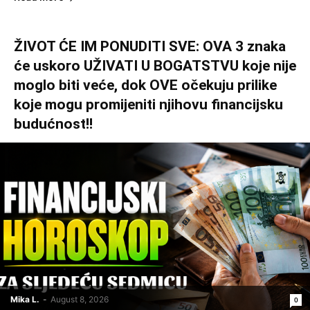
ŽIVOT ĆE IM PONUDITI SVE: OVA 3 znaka
će uskoro UŽIVATI U BOGATSTVU koje nije
moglo biti veće, dok OVE očekuju prilike
koje mogu promijeniti njihovu financijsku
budućnost!!
Mika L.
-
August 8, 2026
0