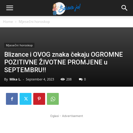
Home
Mjesečni horoskop
Mjesečni horoskop
Blizance i OVOG znaka čekaju OGROMNE
POZITIVNE ŽIVOTNE PROMJENE u
SEPTEMBRU!!
By
Mika L.
-
September 4, 2023
208
0
Oglasi - Advertisement