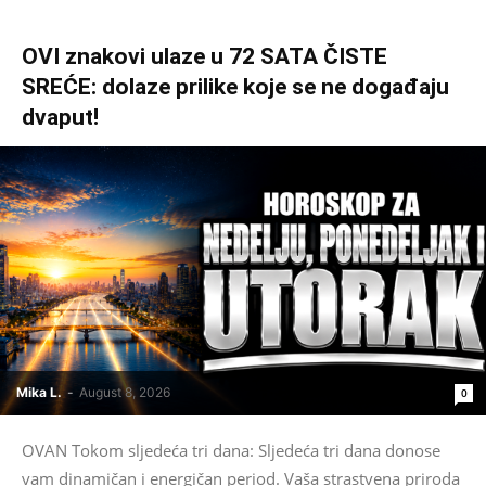
OVI znakovi ulaze u 72 SATA ČISTE
SREĆE: dolaze prilike koje se ne događaju
dvaput!
Mika L.
-
August 8, 2026
0
OVAN Tokom sljedeća tri dana: Sljedeća tri dana donose
vam dinamičan i energičan period. Vaša strastvena priroda