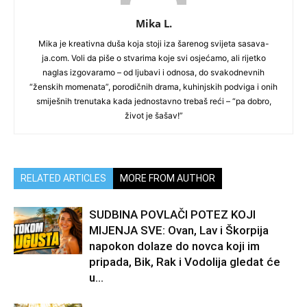
Mika L.
Mika je kreativna duša koja stoji iza šarenog svijeta sasava-
ja.com. Voli da piše o stvarima koje svi osjećamo, ali rijetko
naglas izgovaramo – od ljubavi i odnosa, do svakodnevnih
“ženskih momenata”, porodičnih drama, kuhinjskih podviga i onih
smiješnih trenutaka kada jednostavno trebaš reći – “pa dobro,
život je šašav!”
RELATED ARTICLES
MORE FROM AUTHOR
SUDBINA POVLAČI POTEZ KOJI
MIJENJA SVE: Ovan, Lav i Škorpija
napokon dolaze do novca koji im
pripada, Bik, Rak i Vodolija gledat će
u...