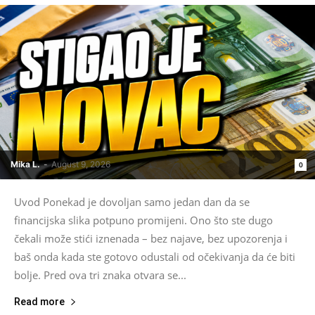
Mika L.
-
August 9, 2026
0
Uvod Ponekad je dovoljan samo jedan dan da se
financijska slika potpuno promijeni. Ono što ste dugo
čekali može stići iznenada – bez najave, bez upozorenja i
baš onda kada ste gotovo odustali od očekivanja da će biti
bolje. Pred ova tri znaka otvara se...
Read more