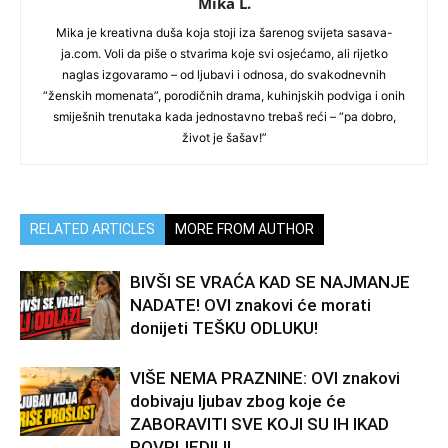
Mika L.
Mika je kreativna duša koja stoji iza šarenog svijeta sasava-
ja.com. Voli da piše o stvarima koje svi osjećamo, ali rijetko
naglas izgovaramo – od ljubavi i odnosa, do svakodnevnih
“ženskih momenata”, porodičnih drama, kuhinjskih podviga i onih
smiješnih trenutaka kada jednostavno trebaš reći – “pa dobro,
život je šašav!”
RELATED ARTICLES
MORE FROM AUTHOR
BIVŠI SE VRAĆA KAD SE NAJMANJE
NADATE! OVI znakovi će morati
donijeti TEŠKU ODLUKU!
VIŠE NEMA PRAZNINE: OVI znakovi
dobivaju ljubav zbog koje će
ZABORAVITI SVE KOJI SU IH IKAD
POVRIJEDILI!