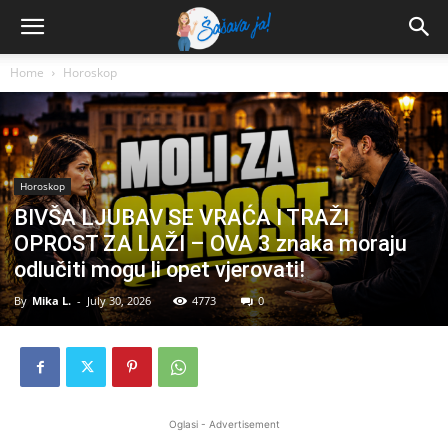
Home
Horoskop
Horoskop
BIVŠA LJUBAV SE VRAĆA I TRAŽI
OPROST ZA LAŽI – OVA 3 znaka moraju
odlučiti mogu li opet vjerovati!
By
Mika L.
-
July 30, 2026
4773
0
Oglasi - Advertisement