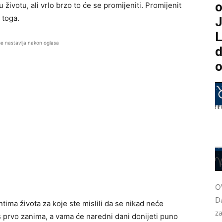
o
životu, ali vrlo brzo to će se promijeniti. Promijenit
 toga.
J
L
se nastavlja nakon oglasa
d
o
O
D
tima života za koje ste mislili da se nikad neće
za
s prvo zanima, a vama će naredni dani donijeti puno