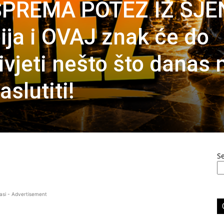
SPREMA POTEZ IZ SJE
ija i OVAJ znak će do
ivjeti nešto što danas 
slutiti!
S
asi - Advertisement