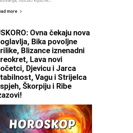
ead more
SKORO: Ovna čekaju nova
oglavlja, Bika povoljne
rilike, Blizance iznenadni
reokret, Lava novi
očetci, Djevicu i Jarca
tabilnost, Vagu i Strijelca
spjeh, Škorpiju i Ribe
zazovi!