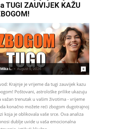
a TUGI ZAUVIJEK KAŽU
ZBOGOM!
Mika L.
-
August 5, 2026
0
od: Krajnje je vrijeme da tugi zauvijek kazu
bogom! Poštovani, astrološke prilike ukazuju
a važan trenutak u vašim životima - vrijeme
ada konačno možete reći zbogom dugotrajnoj
zi koja je oblikovala vaše srce. Ova analiza
onosi dublje uvide u vaša emocionalna
tovanja, ističući ključne...