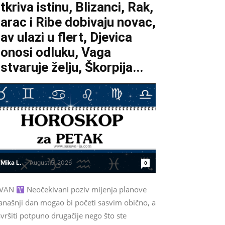
tkriva istinu, Blizanci, Rak,
arac i Ribe dobivaju novac,
av ulazi u flert, Djevica
onosi odluku, Vaga
stvaruje želju, Škorpija...
Mika L.
-
August 5, 2026
0
VAN
Neočekivani poziv mijenja planove
anašnji dan mogao bi početi sasvim obično, a
vršiti potpuno drugačije nego što ste