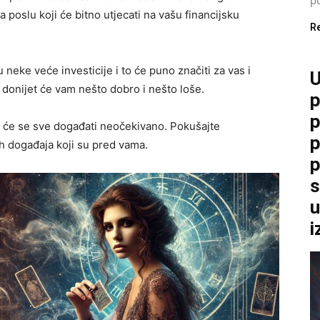
poslu koji će bitno utjecati na vašu financijsku
R
eke veće investicije i to će puno značiti za vas i
U
i donijet će vam nešto dobro i nešto loše.
p
p
er će se sve događati neočekivano. Pokušajte
p
ih događaja koji su pred vama.
p
s
u
i