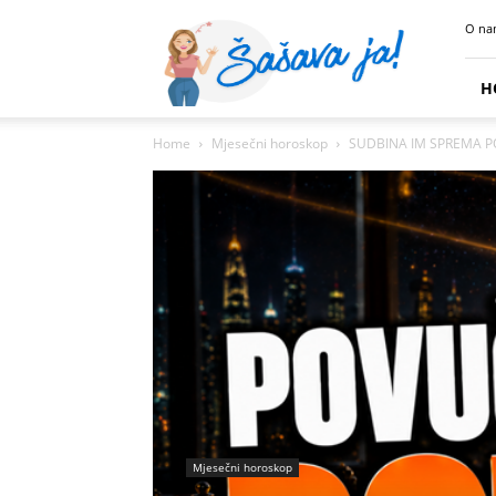
Sasava
O na
Ja
H
Home
Mjesečni horoskop
SUDBINA IM SPREMA POTEZ
Mjesečni horoskop