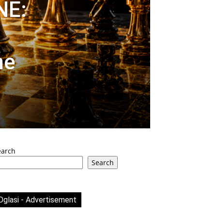
NE:
ne
earch
Search
Oglasi - Advertisement