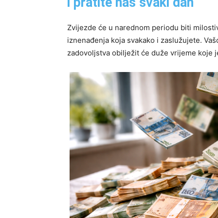
i pratite nas svaki dan
Zvijezde će u narednom periodu biti milost
iznenađenja koja svakako i zaslužujete. Vašoj
zadovoljstva obilježit će duže vrijeme koje 