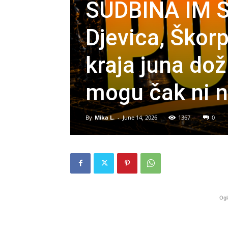
SUDBINA IM 
Djevica, Škorp
kraja juna dož
mogu čak ni na
By
Mika L.
-
June 14, 2026
1367
0
Ogl