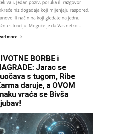
ekivali. Jedan poziv, poruka ili razgovor
kreće niz događaja koji mijenjaju raspored,
anove ili način na koji gledate na jednu
žnu situaciju. Moguće je da Vas netko...
ead more
ŽIVOTNE BORBE i
AGRADE: Jarac se
uočava s tugom, Ribe
arma daruje, a OVOM
naku vraća se Bivša
jubav!