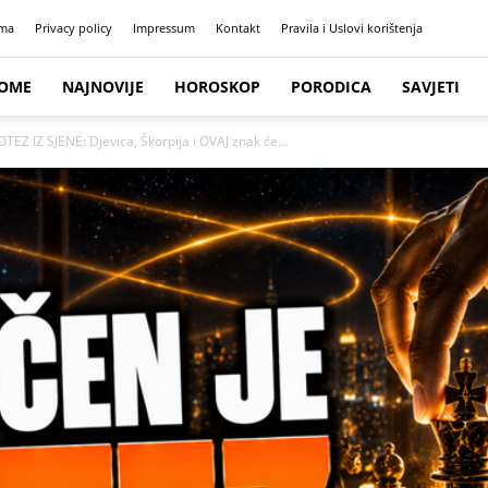
ma
Privacy policy
Impressum
Kontakt
Pravila i Uslovi korištenja
OME
NAJNOVIJE
HOROSKOP
PORODICA
SAVJETI
 IZ SJENE: Djevica, Škorpija i OVAJ znak će...