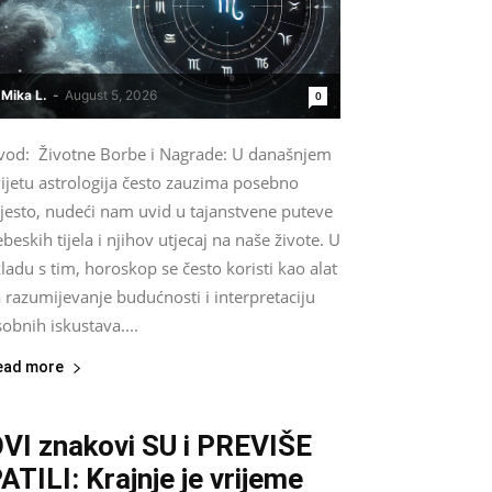
Mika L.
-
August 5, 2026
0
vod: Životne Borbe i Nagrade: U današnjem
ijetu astrologija često zauzima posebno
jesto, nudeći nam uvid u tajanstvene puteve
beskih tijela i njihov utjecaj na naše živote. U
ladu s tim, horoskop se često koristi kao alat
 razumijevanje budućnosti i interpretaciju
obnih iskustava....
ead more
VI znakovi SU i PREVIŠE
ATILI: Krajnje je vrijeme