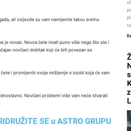
oč
po
pl
ađa, ali zvijezde su vam namijenile takvu sretnu
va
R
me je novac. Novca ćete imati puno više nego što ste i
načajan novčani dobitak koji će biti povezan sa
N
 ćete i promijeniti svoje mišljenje o osobi koja će vam
s
K
z
jednostavno. Novčani problemi više vam neće stvarati
L
.
 PRIDRUŽITE SE u ASTRO GRUPU