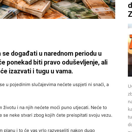
d
m se događati u narednom periodu u
će ponekad biti pravo oduševljenje, ali
 će izazvati i tugu u vama.
se u pojedinim slučajevima nećete uspjeti ni snaći, a
Uv
z
n
 životu i na njih nećete moći puno utjecati. Neće to
k
će se neke stvari zbog kojih ćete preispitati svoju vezu.
tu
d
 planu i to će vas vrlo razveseliti nakon dugo
pu