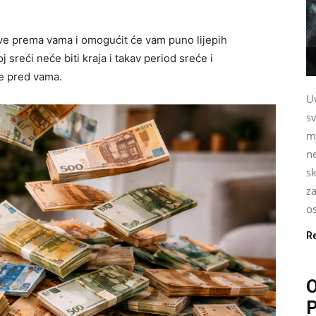
ive prema vama i omogućit će vam puno lijepih
 sreći neće biti kraja i takav period sreće i
je pred vama.
U
sv
m
ne
sk
za
os
R
O
P