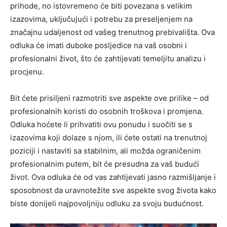
prihode, no istovremeno će biti povezana s velikim
izazovima, uključujući i potrebu za preseljenjem na
značajnu udaljenost od vašeg trenutnog prebivališta. Ova
odluka će imati duboke posljedice na vaš osobni i
profesionalni život, što će zahtijevati temeljitu analizu i
procjenu.
Bit ćete prisiljeni razmotriti sve aspekte ove prilike – od
profesionalnih koristi do osobnih troškova i promjena.
Odluka hoćete li prihvatiti ovu ponudu i suočiti se s
izazovima koji dolaze s njom, ili ćete ostati na trenutnoj
poziciji i nastaviti sa stabilnim, ali možda ograničenim
profesionalnim putem, bit će presudna za vaš budući
život. Ova odluka će od vas zahtijevati jasno razmišljanje i
sposobnost da uravnotežite sve aspekte svog života kako
biste donijeli najpovoljniju odluku za svoju budućnost.