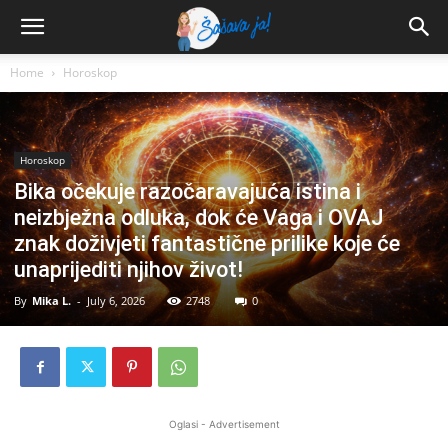
Home
Horoskop
Horoskop
Bika očekuje razočaravajuća istina i
neizbježna odluka, dok će Vaga i OVAJ
znak doživjeti fantastične prilike koje će
unaprijediti njihov život!
By
Mika L.
-
July 6, 2026
2748
0
Oglasi - Advertisement