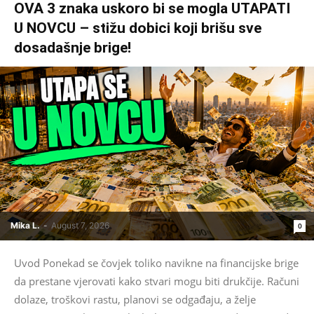
OVA 3 znaka uskoro bi se mogla UTAPATI
U NOVCU – stižu dobici koji brišu sve
dosadašnje brige!
Mika L.
-
August 7, 2026
0
Uvod Ponekad se čovjek toliko navikne na financijske brige
da prestane vjerovati kako stvari mogu biti drukčije. Računi
dolaze, troškovi rastu, planovi se odgađaju, a želje