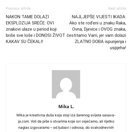
Previous article
Next article
NAKON TAME DOLAZI
NAJLJEPŠE VIJESTI IKADA:
EKSPLOZIJA SREĆE: OVI
Ako ste rođeni u znaku Raka,
znakovi ulaze u period koji
Ovna, Djevice i OVOG znaka,
briše sve loše i DONOSI ŽIVOT
čestitamo Vam, jer vam dolazi
KAKAV SU ČEKALI!
ZLATNO DOBA ispunjenja i
uspjeha!
Mika L.
Mika je kreativna duša koja stoji iza šarenog svijeta sasava-
ja.com. Voli da piše o stvarima koje svi osjećamo, ali rijetko
naglas izgovaramo – od ljubavi i odnosa, do svakodnevnih