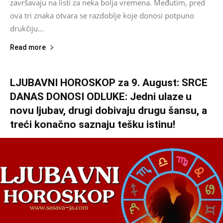
završavaju na listi za neka bolja vremena. Međutim, pred
ova tri znaka otvara se razdoblje koje donosi potpuno
drukčiju...
Read more
LJUBAVNI HOROSKOP za 9. August: SRCE
DANAS DONOSI ODLUKE: Jedni ulaze u
novu ljubav, drugi dobivaju drugu šansu, a
treći konačno saznaju tešku istinu!