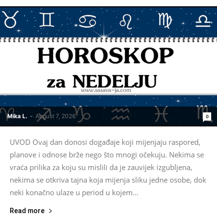
Mika L.
-
August 7, 2026
0
UVOD Ovaj dan donosi događaje koji mijenjaju raspored,
planove i odnose brže nego što mnogi očekuju. Nekima se
vraća prilika za koju su mislili da je zauvijek izgubljena,
nekima se otkriva tajna koja mijenja sliku jedne osobe, dok
neki konačno ulaze u period u kojem...
Read more