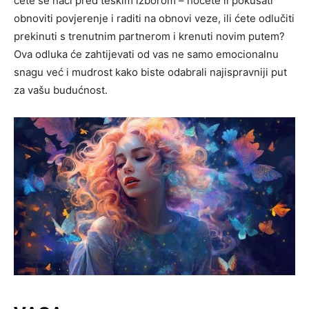
ćete se naći pred teškim izborom – hoćete li pokušati
obnoviti povjerenje i raditi na obnovi veze, ili ćete odlučiti
prekinuti s trenutnim partnerom i krenuti novim putem?
Ova odluka će zahtijevati od vas ne samo emocionalnu
snagu već i mudrost kako biste odabrali najispravniji put
za vašu budućnost.