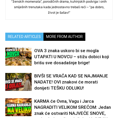
“ženskih momenata”, porodičnih drama, kuhinjskih podviga i onih
smiješnih trenutaka kada jednostavno trebaš reći – “pa dobro,
život je šašav!”
RELATED ARTICLES
MORE FROM AUTHOR
OVA 3 znaka uskoro bi se mogla
UTAPATI U NOVCU – stižu dobici koji
brišu sve dosadašnje brige!
BIVŠI SE VRAĆA KAD SE NAJMANJE
NADATE! OVI znakovi će morati
donijeti TEŠKU ODLUKU!
KARMA će Ovna, Vagu i Jarca
NAGRADITI VELIKOM SREĆOM: Jedan
znak će ostvariti NAJVEĆE SNOVE,