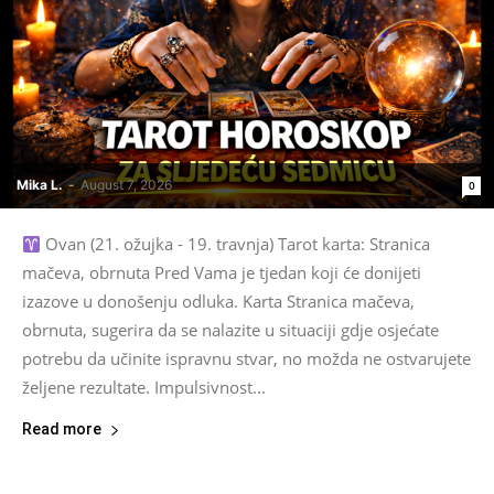
Mika L.
-
August 7, 2026
0
Ovan (21. ožujka - 19. travnja) Tarot karta: Stranica
mačeva, obrnuta Pred Vama je tjedan koji će donijeti
izazove u donošenju odluka. Karta Stranica mačeva,
obrnuta, sugerira da se nalazite u situaciji gdje osjećate
potrebu da učinite ispravnu stvar, no možda ne ostvarujete
željene rezultate. Impulsivnost...
Read more