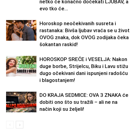
netko će konačno dočekati LJUBAV, a
evo tko će...
Horoskop neočekivanih susreta i
rastanaka: Bivša ljubav vraća se u život
OVOG znaka, dok OVOG zodijaka čeka
šokantan raskid!
HOROSKOP SREĆE i VESELJA: Nakon
duge borbe, Strijelcu, Biku i Lavu stižu
dugo očekivani dani ispunjeni radošću
i blagostanjem!
DO KRAJA SEDMICE: OVA 3 ZNAKA će
dobiti ono što su tražili – ali ne na
način koji su željeli!