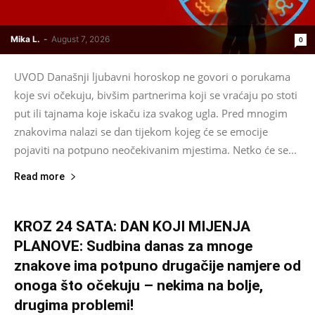
Mika L.
-
August 7, 2026
0
UVOD Današnji ljubavni horoskop ne govori o porukama
koje svi očekuju, bivšim partnerima koji se vraćaju po stoti
put ili tajnama koje iskaču iza svakog ugla. Pred mnogim
znakovima nalazi se dan tijekom kojeg će se emocije
pojaviti na potpuno neočekivanim mjestima. Netko će se...
Read more
KROZ 24 SATA: DAN KOJI MIJENJA
PLANOVE: Sudbina danas za mnoge
znakove ima potpuno drugačije namjere od
onoga što očekuju – nekima na bolje,
drugima problemi!