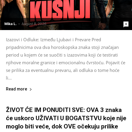
Mika L.
-
August 8, 2026
0
Izazovi i Odluke: Između Ljubavi i Prevare Pred
pripadnicima ova dva horoskopska znaka stoji značajan
period u kojem će se suočiti s izazovima koji će testirati
njihove moralne granice i emocionalnu čvrstoću. Pojavit će
se prilika za eventualnu prevaru, ali odluka o tome hoće
li...
Read more
ŽIVOT ĆE IM PONUDITI SVE: OVA 3 znaka
će uskoro UŽIVATI U BOGATSTVU koje nije
moglo biti veće, dok OVE očekuju prilike