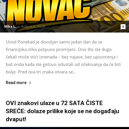
Mika L.
-
August 9, 2026
0
Uvod Ponekad je dovoljan samo jedan dan da se
financijska slika potpuno promijeni. Ono što ste dugo
čekali može stići iznenada – bez najave, bez upozorenja i
baš onda kada ste gotovo odustali od očekivanja da će biti
bolje. Pred ova tri znaka otvara se...
Read more
OVI znakovi ulaze u 72 SATA ČISTE
SREĆE: dolaze prilike koje se ne događaju
dvaput!