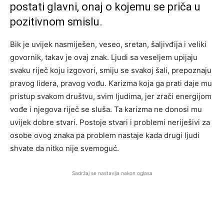
postati glavni, onaj o kojemu se priča u
pozitivnom smislu.
Bik je uvijek nasmiješen, veseo, sretan, šaljivđija i veliki
govornik, takav je ovaj znak. Ljudi sa veseljem upijaju
svaku riječ koju izgovori, smiju se svakoj šali, prepoznaju
pravog lidera, pravog vođu. Karizma koja ga prati daje mu
pristup svakom društvu, svim ljudima, jer zrači energijom
vođe i njegova riječ se sluša. Ta karizma ne donosi mu
uvijek dobre stvari. Postoje stvari i problemi neriješivi za
osobe ovog znaka pa problem nastaje kada drugi ljudi
shvate da nitko nije svemoguć.
Sadržaj se nastavlja nakon oglasa