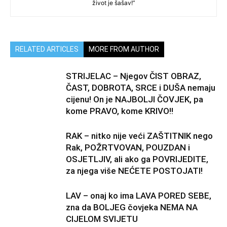
život je šašav!”
RELATED ARTICLES
MORE FROM AUTHOR
STRIJELAC – Njegov ČIST OBRAZ,
ČAST, DOBROTA, SRCE i DUŠA nemaju
cijenu! On je NAJBOLJI ČOVJEK, pa
kome PRAVO, kome KRIVO!!
RAK – nitko nije veći ZAŠTITNIK nego
Rak, POŽRTVOVAN, POUZDAN i
OSJETLJIV, ali ako ga POVRIJEDITE,
za njega više NEĆETE POSTOJATI!
LAV – onaj ko ima LAVA PORED SEBE,
zna da BOLJEG čovjeka NEMA NA
CIJELOM SVIJETU