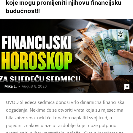
koje mogu promijeniti njihovu financijsku
budućnost!!
Mika L.
-
August 8, 2026
0
UVOD Sljedeća sedmica donosi vrlo dinamična financijska
događanja. Nekima će se otvoriti vrata koja su mjesecima
bila zatvorena, neki će konačno naplatiti svoj trud, a
pojedini znakovi ulaze u razdoblje koje može potpuno