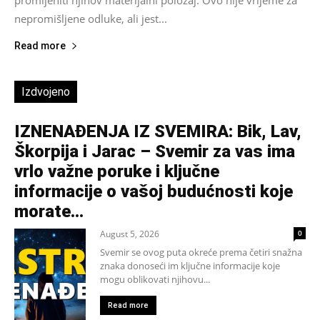
promijeniti njihov materijalni položaj. Ovo nije vrijeme za
nepromišljene odluke, ali jest...
Read more
Izdvojeno
IZNENAĐENJA IZ SVEMIRA: Bik, Lav,
Škorpija i Jarac – Svemir za vas ima
vrlo važne poruke i ključne
informacije o vašoj budućnosti koje
morate...
August 5, 2026
0
Svemir se ovog puta okreće prema četiri snažna
znaka donoseći im ključne informacije koje
mogu oblikovati njihovu...
Read more