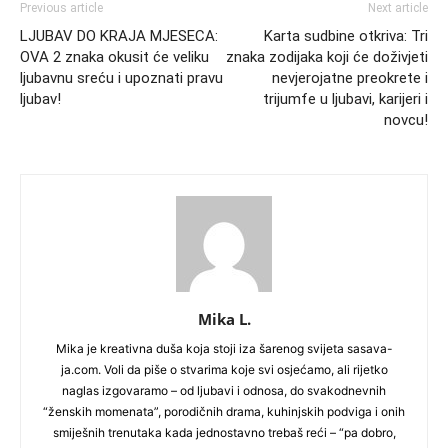
Previous article
Next article
LJUBAV DO KRAJA MJESECA:
Karta sudbine otkriva: Tri
OVA 2 znaka okusit će veliku
znaka zodijaka koji će doživjeti
ljubavnu sreću i upoznati pravu
nevjerojatne preokrete i
ljubav!
trijumfe u ljubavi, karijeri i
novcu!
Mika L.
Mika je kreativna duša koja stoji iza šarenog svijeta sasava-
ja.com. Voli da piše o stvarima koje svi osjećamo, ali rijetko
naglas izgovaramo – od ljubavi i odnosa, do svakodnevnih
“ženskih momenata”, porodičnih drama, kuhinjskih podviga i onih
smiješnih trenutaka kada jednostavno trebaš reći – “pa dobro,