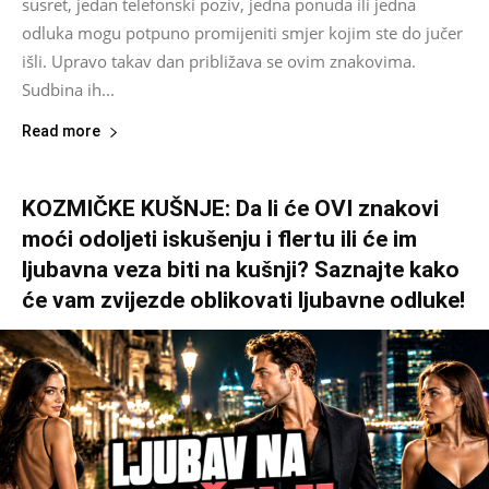
susret, jedan telefonski poziv, jedna ponuda ili jedna
odluka mogu potpuno promijeniti smjer kojim ste do jučer
išli. Upravo takav dan približava se ovim znakovima.
Sudbina ih...
Read more
KOZMIČKE KUŠNJE: Da li će OVI znakovi
moći odoljeti iskušenju i flertu ili će im
ljubavna veza biti na kušnji? Saznajte kako
će vam zvijezde oblikovati ljubavne odluke!