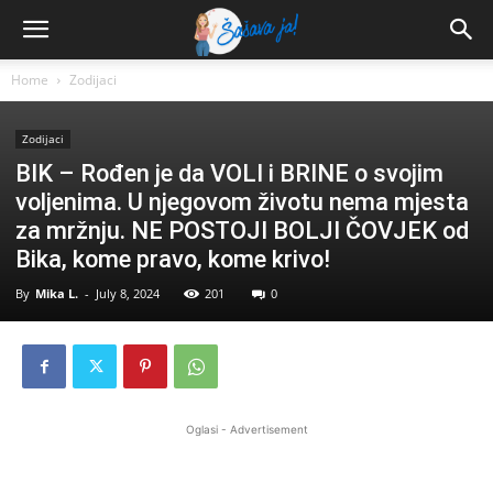
Home
Zodijaci
Zodijaci
BIK – Rođen je da VOLI i BRINE o svojim
voljenima. U njegovom životu nema mjesta
za mržnju. NE POSTOJI BOLJI ČOVJEK od
Bika, kome pravo, kome krivo!
By
Mika L.
-
July 8, 2024
201
0
Oglasi - Advertisement