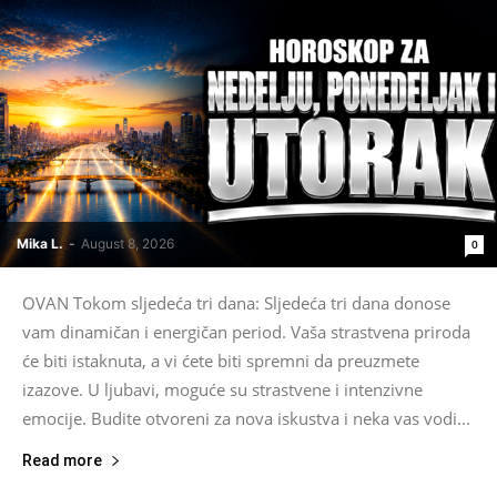
Mika L.
-
August 8, 2026
0
OVAN Tokom sljedeća tri dana: Sljedeća tri dana donose
vam dinamičan i energičan period. Vaša strastvena priroda
će biti istaknuta, a vi ćete biti spremni da preuzmete
izazove. U ljubavi, moguće su strastvene i intenzivne
emocije. Budite otvoreni za nova iskustva i neka vas vodi...
Read more