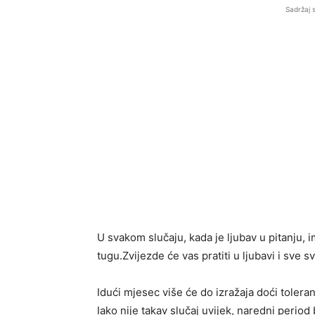
Sadržaj 
U svakom slučaju, kada je ljubav u pitanju, 
tugu.Zvijezde će vas pratiti u ljubavi i sve 
Idući mjesec više će do izražaja doći tolera
Iako nije takav slučaj uvijek, naredni peri