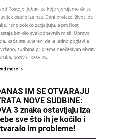
vod Postoje ljubavi za koje vjerujemo da su
uvijek ostale iza nas. Dani prolaze, život ide
lje, rane polako zacjeljuju, a prošlost
estaje biti dio svakodnevnih misli. Upravo
da, kada ste uvjereni da je jedno poglavlje
avršeno, sudbina priprema neočekivan obrat.
ruka, poziv ili sasvim...
ead more
DANAS IM SE OTVARAJU
VRATA NOVE SUDBINE:
VA 3 znaka ostavljaju iza
ebe sve što ih je kočilo i
tvaralo im probleme!