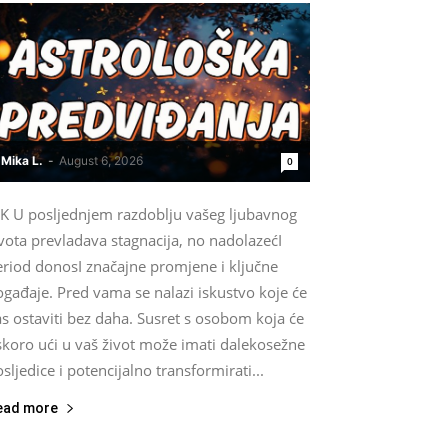
Mika L.
-
August 6, 2026
0
IK U posljednjem razdoblju vašeg ljubavnog
vota prevladava stagnacija, no nadolazećI
eriod donosI značajne promjene i ključne
gađaje. Pred vama se nalazi iskustvo koje će
s ostaviti bez daha. Susret s osobom koja će
skoro ući u vaš život može imati dalekosežne
sljedice i potencijalno transformirati...
ead more