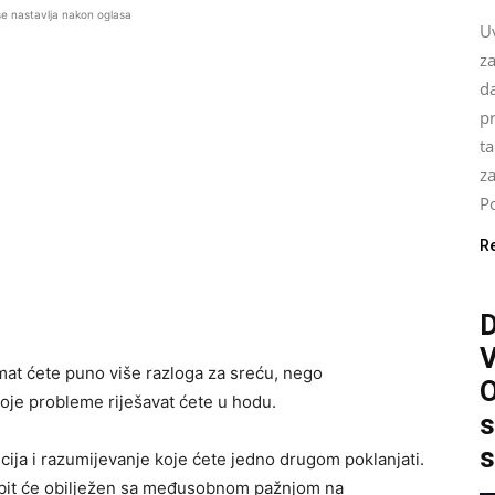
se nastavlja nakon oglasa
U
za
da
pr
ta
z
Po
R
imat ćete puno više razloga za sreću, nego
O
svoje probleme riješavat ćete u hodu.
s
s
ncija i razumijevanje koje ćete jedno drugom poklanjati.
od bit će obilježen sa međusobnom pažnjom na