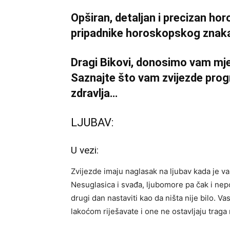
Opširan, detaljan i precizan h
pripadnike horoskopskog znaka
Dragi Bikovi, donosimo vam mj
Saznajte što vam zvijezde progno
zdravlja…
LJUBAV:
U vezi:
Zvijezde imaju naglasak na ljubav kada je va
Nesuglasica i svađa, ljubomore pa čak i nepo
drugi dan nastaviti kao da ništa nije bilo. Va
lakoćom riješavate i one ne ostavljaju traga