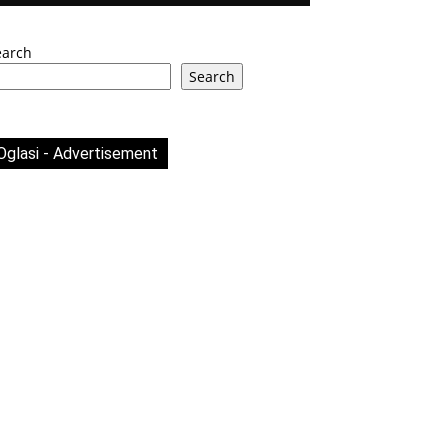
earch
Search
Oglasi - Advertisement