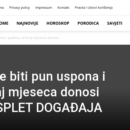
ma
Privacy policy
Impressum
Kontakt
Pravila i Uslovi korištenja
OME
NAJNOVIJE
HOROSKOP
PORODICA
SAVJETI
ona i padova, ali kraj mjeseca donosi...
e biti pun uspona i
raj mjeseca donosi
SPLET DOGAĐAJA