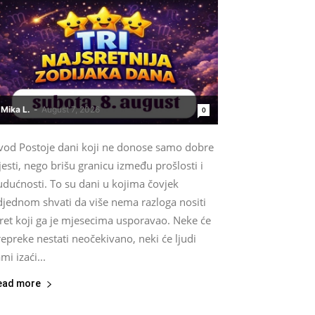
Mika L.
-
August 7, 2026
0
vod Postoje dani koji ne donose samo dobre
jesti, nego brišu granicu između prošlosti i
udućnosti. To su dani u kojima čovjek
djednom shvati da više nema razloga nositi
ret koji ga je mjesecima usporavao. Neke će
epreke nestati neočekivano, neki će ljudi
mi izaći...
ead more