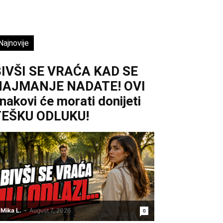
Najnovije
IVŠI SE VRAĆA KAD SE
NAJMANJE NADATE! OVI
nakovi će morati donijeti
TEŠKU ODLUKU!
Mika L.
-
August 7, 2026
0