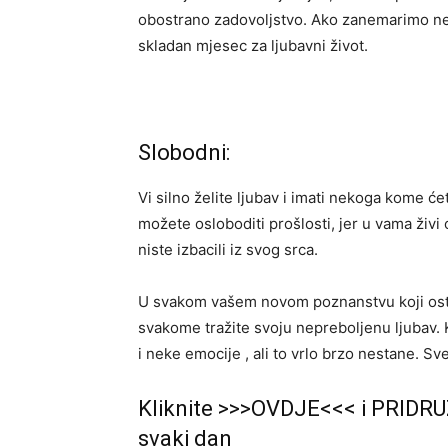
obostrano zadovoljstvo. Ako zanemarimo ner
skladan mjesec za ljubavni život.
Slobodni:
Vi silno želite ljubav i imati nekoga kome ćet
možete osloboditi prošlosti, jer u vama živi o
niste izbacili iz svog srca.
U svakom vašem novom poznanstvu koji ostvari
svakome tražite svoju nepreboljenu ljubav. 
i neke emocije , ali to vrlo brzo nestane. S
Kliknite >>>OVDJE<<< i PRIDRU
svaki dan