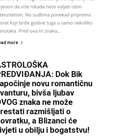
jereni da više nikada neće voljeti istim
ntenzitetom. No sudbina ponekad priprema
sret koji briše godine tuge u samo nekoliko
enutaka. Pred ova tri znaka...
ead more
ASTROLOŠKA
REDVIĐANJA: Dok Bik
apočinje novu romantičnu
vanturu, bivša ljubav
VOG znaka ne može
restati razmišljati o
ovratku, a Blizanci će
ivjeti u obilju i bogatstvu!