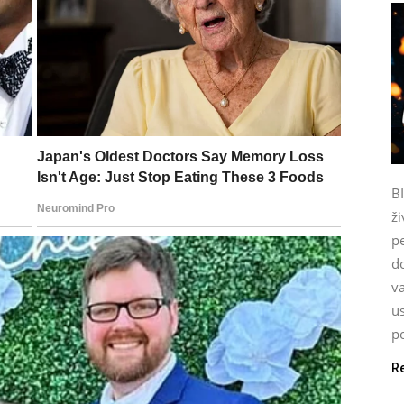
B
ži
p
do
va
u
po
R