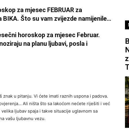
oroskop za mjesec FEBRUAR za
 BIKA. Što su vam zvijezde namijenile…
esečni horoskop za mjesec Februar.
B
ziraju na planu ljubavi, posla i
z
š znak u pitanju. Vi ćete imati raznih uspona i padova.
vjerenja… Ali ništa što sa lakoćom nećete riješiti i već
s velika ljubav spaja i takve situacije uglavnom sa
 na vašu ljubavnu vezu.