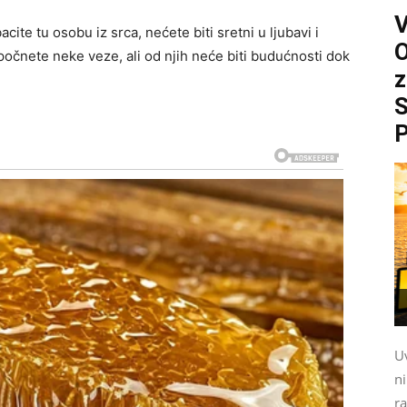
cite tu osobu iz srca, nećete biti sretni u ljubavi i
O
očnete neke veze, ali od njih neće biti budućnosti dok
z
S
P
Uv
n
ra