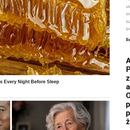
uv
i
su
tr
R
P
z
a
O
p
p
ž