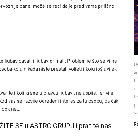
voznije dane, može se reći da je pred vama prilično
e ljubav davati i ljubav primati. Problem je što se vi ne
U
soba koju nikada niste prestali voljeti i koju još uvijek
vi
b
o
te i koji krene u pravcu ljubavi, ne uspije, jer vi u
te
Kod vas se razvije određeni interes za tu osobu, pa čak
pr
ve dok ne…
sa
R
ŽITE SE u ASTRO GRUPU i pratite nas