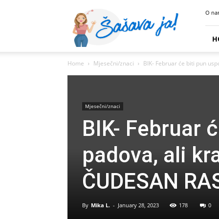
Sasava
O na
Ja
H
Home
Mjesečni/znaci
BIK- Februar će biti pun usp
Mjesečni/znaci
BIK- Februar ć
padova, ali k
ČUDESAN RA
By
Mika L.
-
January 28, 2023
178
0