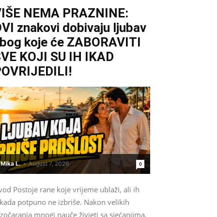
VIŠE NEMA PRAZNINE:
VI znakovi dobivaju ljubav
bog koje će ZABORAVITI
VE KOJI SU IH IKAD
OVRIJEDILI!
Mika L.
-
August 7, 2026
0
od Postoje rane koje vrijeme ublaži, ali ih
ikada potpuno ne izbriše. Nakon velikih
zočaranja mnogi nauče živjeti sa sjećanjima,