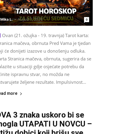
Mika L.
-
August 7, 2026
0
Ovan (21. ožujka - 19. travnja) Tarot karta:
tranica mačeva, obrnuta Pred Vama je tjedan
ji će donijeti izazove u donošenju odluka.
rta Stranica mačeva, obrnuta, sugerira da se
lazite u situaciji gdje osjećate potrebu da
činite ispravnu stvar, no možda ne
tvarujete željene rezultate. Impulsivnost...
ead more
VA 3 znaka uskoro bi se
ogla UTAPATI U NOVCU –
tižu dobici koji brišu sve