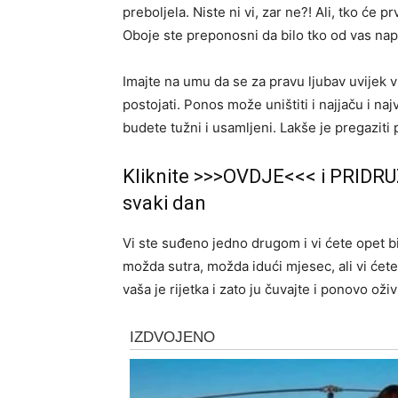
preboljela. Niste ni vi, zar ne?! Ali, tko će pr
Oboje ste preponosni da bilo tko od vas napr
Imajte na umu da se za pravu ljubav uvijek vr
postojati. Ponos može uništiti i najjaču i naj
budete tužni i usamljeni. Lakše je pregaziti p
Kliknite >>>OVDJE<<< i PRIDRU
svaki dan
Vi ste suđeno jedno drugom i vi ćete opet bi
možda sutra, možda idući mjesec, ali vi ćet
vaša je rijetka i zato ju čuvajte i ponovo oži