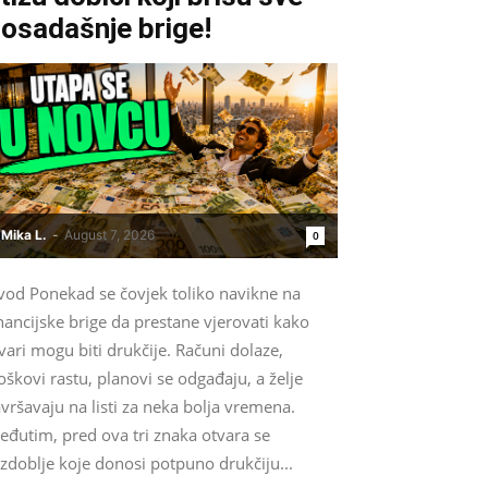
osadašnje brige!
Mika L.
-
August 7, 2026
0
vod Ponekad se čovjek toliko navikne na
nancijske brige da prestane vjerovati kako
vari mogu biti drukčije. Računi dolaze,
oškovi rastu, planovi se odgađaju, a želje
vršavaju na listi za neka bolja vremena.
eđutim, pred ova tri znaka otvara se
zdoblje koje donosi potpuno drukčiju...