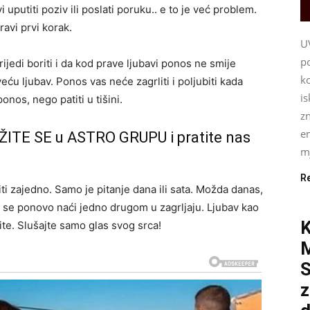
vi uputiti poziv ili poslati poruku.. e to je već problem.
avi prvi korak.
U
p
ijedi boriti i da kod prave ljubavi ponos ne smije
ko
veću ljubav. Ponos vas neće zagrliti i poljubiti kada
i
onos, nego patiti u tišini.
z
e
ŽITE SE u ASTRO GRUPU i pratite nas
mj
R
ti zajedno. Samo je pitanje dana ili sata. Možda danas,
e se ponovo naći jedno drugom u zagrljaju. Ljubav kao
K
vite. Slušajte samo glas svog srca!
S
z