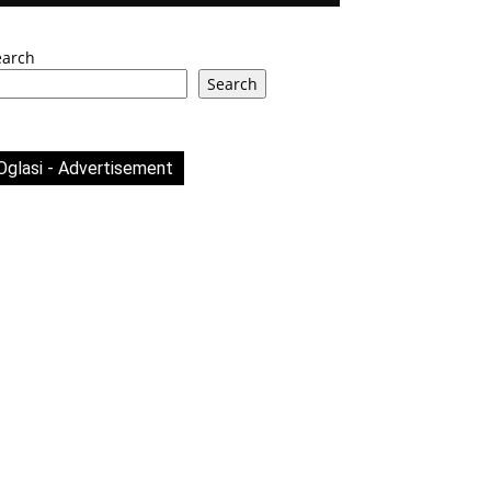
earch
Search
Oglasi - Advertisement