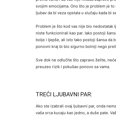
svojim emocijama. Ono što je problem je to š
ljubav da bi veza opstala u slučaju kada bi se
Problem je što kod vas nije bio nedostatak l
niste funkcionirali kao par. Iako postoji šansa
bolje i ljepše, ali isto tako postoji šansa da 
ponovni kraj bi bio sigurno bolniji nego pre
Sve dok ne odlučite što zapravo želite, nećet
preuzeo rizik i pokušao ponovo sa vama.
TREĆI LJUBAVNI PAR:
Ako ste izabrali ovaj ljubavni par, onda nem
vaša srca kucaju kao jedno, a duše pate. Vaša