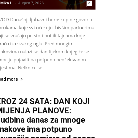
Mika L.
-
August 7, 2026
0
VOD Današnji ljubavni horoskop ne govori o
orukama koje svi očekuju, bivšim partnerima
ji se vraćaju po stoti put ili tajnama koje
skaču iza svakog ugla. Pred mnogim
nakovima nalazi se dan tijekom kojeg će se
mocije pojaviti na potpuno neočekivanim
estima. Netko će se...
ead more
ROZ 24 SATA: DAN KOJI
MIJENJA PLANOVE:
udbina danas za mnoge
nakove ima potpuno