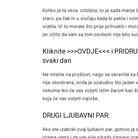
Koliko je ta veza ozbiljna, to je sada manje 
staro, pa čak ni u slučaju kada bi patila i sv
vratila. Vi to morate što prije prihvatiti i mor
jer očito da vam sa tom osobom nije bilo su
Kliknite >>>OVDJE<<< i PRIDRU
svaki dan
Ne mislite na prošlost, nego se okrenite ka bu
nije obostrana, onda je uzaludno što jedan vo
nekome tko će vas voljeti istim žarom kao š
koja će vas voljeti najviše.
DRUGI LJUBAVNI PAR:
Ako ste izabrali ovaj ljubavni par, gotovo je 
prema vama i da vas nije nikada zapravo prebol