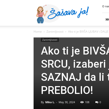
Sasava
O na
Ja
H
Home
Zanimljivosti
Ako ti je BIVŠA LJUBAV i DALJE 
Zanimljivosti
Ako ti je BIV
SRCU, izaberi 
SAZNAJ da li 
PREBOLIO!
By
Mika L.
-
May 30, 2024
108
0