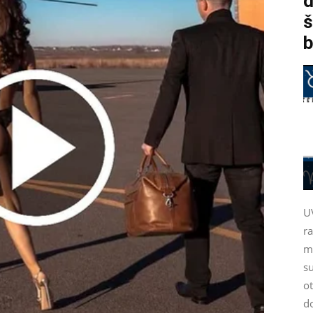
d
š
b
U
r
m
su
ot
d