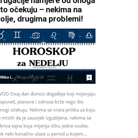
rugačije namjere od onoga
to očekuju – nekima na
olje, drugima problemi!
Mika L.
-
August 7, 2026
0
VOD Ovaj dan donosi događaje koji mijenjaju
aspored, planove i odnose brže nego što
nogi očekuju. Nekima se vraća prilika za koju
 mislili da je zauvijek izgubljena, nekima se
kriva tajna koja mijenja sliku jedne osobe,
ok neki konačno ulaze u period u kojem...