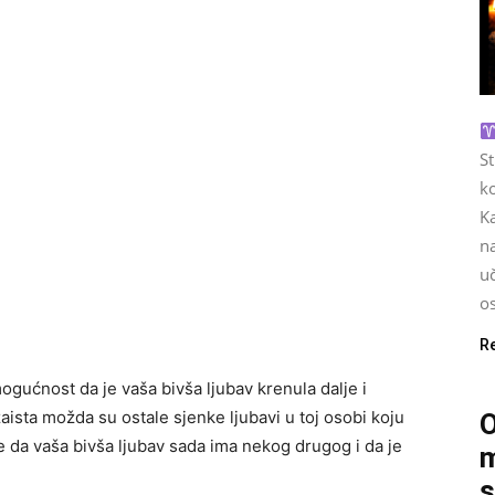
S
ko
Ka
na
u
os
R
mogućnost da je vaša bivša ljubav krenula dalje i
zaista možda su ostale sjenke ljubavi u toj osobi koju
O
je da vaša bivša ljubav sada ima nekog drugog i da je
m
s