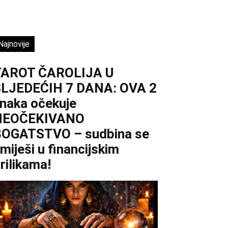
Najnovije
TAROT ČAROLIJA U
LJEDEĆIH 7 DANA: OVA 2
naka očekuje
NEOČEKIVANO
OGATSTVO – sudbina se
miješi u financijskim
rilikama!