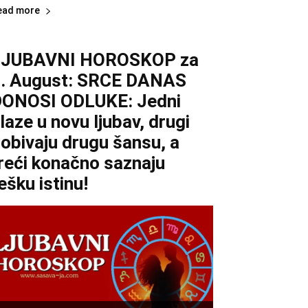
ead more
LJUBAVNI HOROSKOP za
. August: SRCE DANAS
ONOSI ODLUKE: Jedni
laze u novu ljubav, drugi
obivaju drugu šansu, a
reći konačno saznaju
ešku istinu!