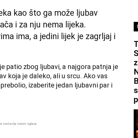
jeka kao što ga može ljubav
jača i za nju nema lijeka.
 ima, a jedini lijek je zagrljaj i
S
z
 patio zbog ljubavi, a najgora patnja je
av koja je daleko, ali u srcu. Ako vas
B
 prebolio, izaberite jedan ljubavni par i
s
p
se nastavlja nakon oglasa