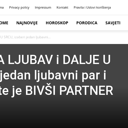
ma
Privacy policy
Impressum
Kontakt
Pravila i Uslovi korištenja
OME
NAJNOVIJE
HOROSKOP
PORODICA
SAVJETI
U SRCU, izaberi jedan ljubavni...
ŠA LJUBAV i DALJE U
jedan ljubavni par i
te je BIVŠI PARTNER