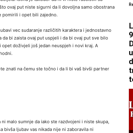
R
to ovaj put niste sigurni da li dovoljna samo obostrana
 pomirili i opet bili zajedno.
jubavi vec sudaranje različitih karaktera i jednostavno
9
 da bi zaista ovaj put uspjeli i da bi ovaj put sve bilo
D
bi opet doživjeli još jedan neuspjeh i novi kraj. A
u
thodni.
d
e znati na čemu ste točno i da li bi vaš bivši partner
t
t
a ni malo sumnje da iako ste razdvojeni i niste skupa,
 bivša ljubav vas nikada nije ni zaboravila ni