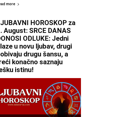
ead more
LJUBAVNI HOROSKOP za
. August: SRCE DANAS
ONOSI ODLUKE: Jedni
laze u novu ljubav, drugi
obivaju drugu šansu, a
reći konačno saznaju
ešku istinu!