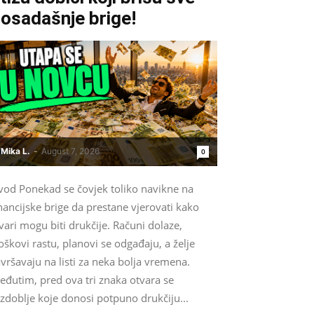
osadašnje brige!
Mika L.
-
August 7, 2026
0
vod Ponekad se čovjek toliko navikne na
nancijske brige da prestane vjerovati kako
vari mogu biti drukčije. Računi dolaze,
oškovi rastu, planovi se odgađaju, a želje
vršavaju na listi za neka bolja vremena.
eđutim, pred ova tri znaka otvara se
zdoblje koje donosi potpuno drukčiju...