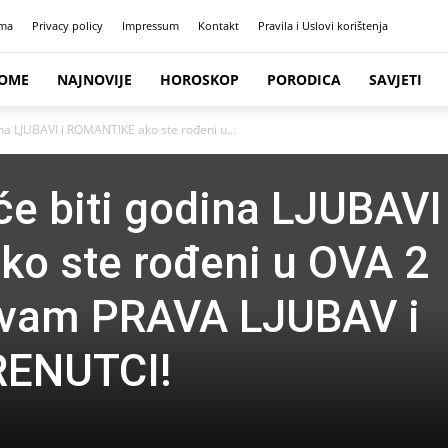
ma
Privacy policy
Impressum
Kontakt
Pravila i Uslovi korištenja
OME
NAJNOVIJE
HOROSKOP
PORODICA
SAVJETI
ina LJUBAVI i ROMANTIKE ako ste rođeni u...
će biti godina LJUBAVI 
o ste rođeni u OVA 2
i vam PRAVA LJUBAV i
RENUTCI!