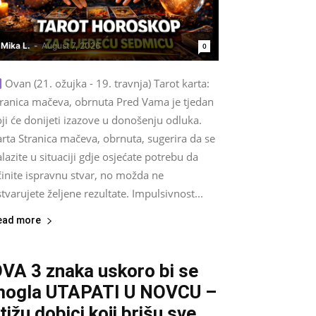
Mika L.
-
August 7, 2026
0
Ovan (21. ožujka - 19. travnja) Tarot karta:
tranica mačeva, obrnuta Pred Vama je tjedan
ji će donijeti izazove u donošenju odluka.
rta Stranica mačeva, obrnuta, sugerira da se
lazite u situaciji gdje osjećate potrebu da
činite ispravnu stvar, no možda ne
tvarujete željene rezultate. Impulsivnost...
ead more
VA 3 znaka uskoro bi se
ogla UTAPATI U NOVCU –
tižu dobici koji brišu sve