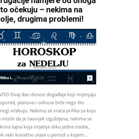
rugačije namjere od onoga
to očekuju – nekima na
olje, drugima problemi!
Mika L.
-
August 7, 2026
0
VOD Ovaj dan donosi događaje koji mijenjaju
aspored, planove i odnose brže nego što
nogi očekuju. Nekima se vraća prilika za koju
 mislili da je zauvijek izgubljena, nekima se
kriva tajna koja mijenja sliku jedne osobe,
ok neki konačno ulaze u period u kojem...