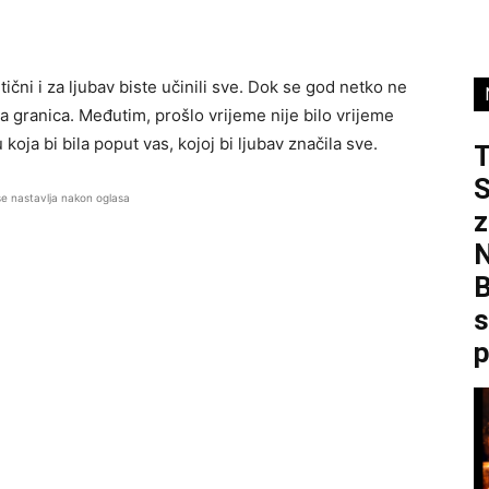
tični i za ljubav biste učinili sve. Dok se god netko ne
a granica. Međutim, prošlo vrijeme nije bilo vrijeme
 koja bi bila poput vas, kojoj bi ljubav značila sve.
S
se nastavlja nakon oglasa
z
B
s
p