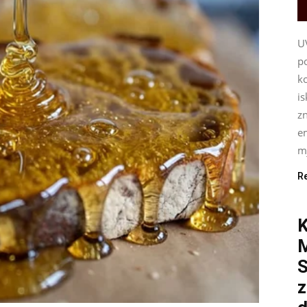
U
p
ko
i
z
e
mj
R
K
S
z