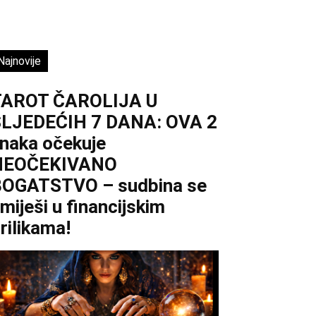
Najnovije
TAROT ČAROLIJA U
LJEDEĆIH 7 DANA: OVA 2
naka očekuje
NEOČEKIVANO
OGATSTVO – sudbina se
miješi u financijskim
rilikama!