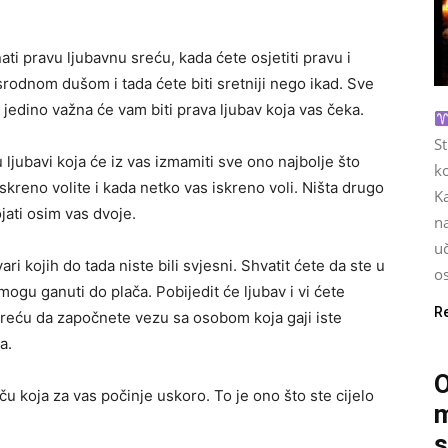
i pravu ljubavnu sreću, kada ćete osjetiti pravu i
srodnom dušom i tada ćete biti sretniji nego ikad. Sve
jedino važna će vam biti prava ljubav koja vas čeka.
S
ljubavi koja će iz vas izmamiti sve ono najbolje što
ko
skreno volite i kada netko vas iskreno voli. Ništa drugo
Ka
jati osim vas dvoje.
na
u
ri kojih do tada niste bili svjesni. Shvatit ćete da ste u
os
 mogu ganuti do plača. Pobijedit će ljubav i vi ćete
R
e sreću da započnete vezu sa osobom koja gaji iste
a.
O
u koja za vas počinje uskoro. To je ono što ste cijelo
m
s