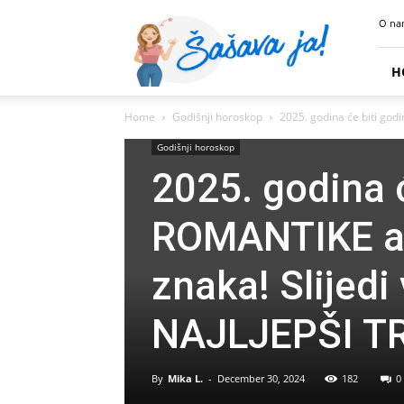
Sasava
O na
Ja
H
Home
Godišnji horoskop
2025. godina će biti god
Godišnji horoskop
2025. godina 
ROMANTIKE ak
znaka! Slijed
NAJLJEPŠI T
By
Mika L.
-
December 30, 2024
182
0