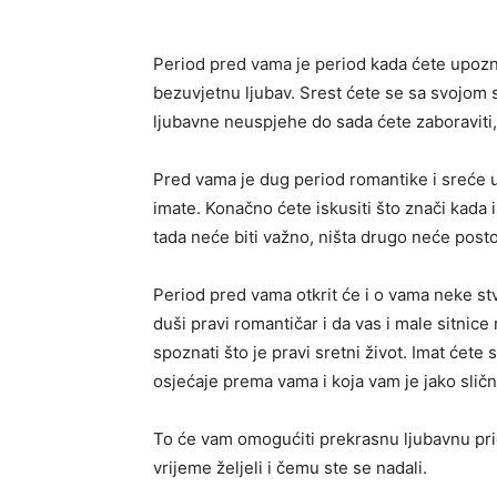
Period pred vama je period kada ćete upoznat
bezuvjetnu ljubav. Srest ćete se sa svojom 
ljubavne neuspjehe do sada ćete zaboraviti, 
Pred vama je dug period romantike i sreće u 
imate. Konačno ćete iskusiti što znači kada i
tada neće biti važno, ništa drugo neće posto
Period pred vama otkrit će i o vama neke stva
duši pravi romantičar i da vas i male sitnice
spoznati što je pravi sretni život. Imat ćet
osjećaje prema vama i koja vam je jako sličn
To će vam omogućiti prekrasnu ljubavnu prič
vrijeme željeli i čemu ste se nadali.