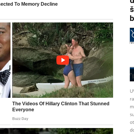
d
š
b
U
r
m
su
ot
d