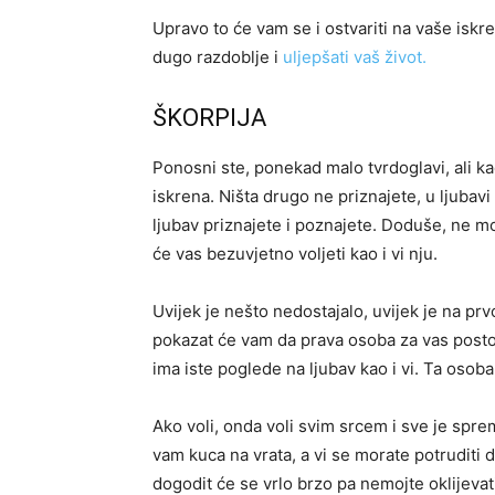
Upravo to će vam se i ostvariti na vaše iskr
dugo razdoblje i
uljepšati vaš život.
ŠKORPIJA
Ponosni ste, ponekad malo tvrdoglavi, ali kad
iskrena. Ništa drugo ne priznajete, u ljubavi
ljubav priznajete i poznajete. Doduše, ne mo
će vas bezuvjetno voljeti kao i vi nju.
Uvijek je nešto nedostajalo, uvijek je na 
pokazat će vam da prava osoba za vas postoj
ima iste poglede na ljubav kao i vi. Ta osoba t
Ako voli, onda voli svim srcem i sve je sprem
vam kuca na vrata, a vi se morate potruditi
dogodit će se vrlo brzo pa nemojte oklijevati