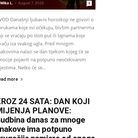
Mika L.
-
August 7, 2026
0
VOD Današnji ljubavni horoskop ne govori o
orukama koje svi očekuju, bivšim partnerima
ji se vraćaju po stoti put ili tajnama koje
skaču iza svakog ugla. Pred mnogim
nakovima nalazi se dan tijekom kojeg će se
mocije pojaviti na potpuno neočekivanim
estima. Netko će se...
ead more
ROZ 24 SATA: DAN KOJI
MIJENJA PLANOVE:
udbina danas za mnoge
nakove ima potpuno