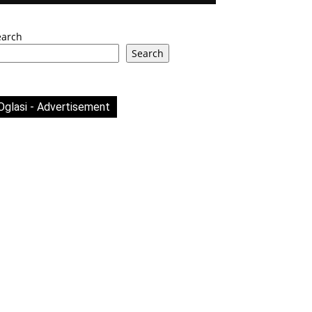
earch
Search
Oglasi - Advertisement