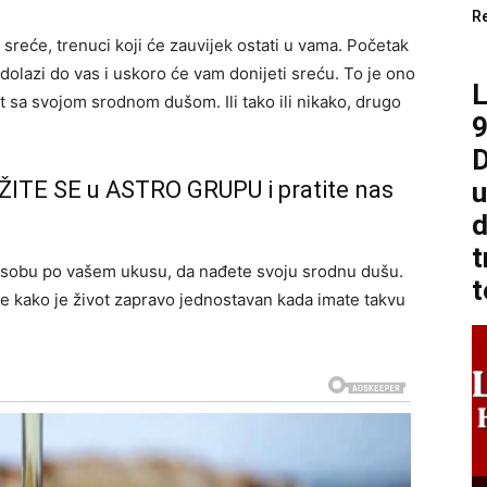
R
sreće, trenuci koji će zauvijek ostati u vama. Početak
 dolazi do vas i uskoro će vam donijeti sreću. To je ono
ivot sa svojom srodnom dušom. Ili tako ili nikako, drugo
9
D
ŽITE SE u ASTRO GRUPU i pratite nas
u
d
t
osobu po vašem ukusu, da nađete svoju srodnu dušu.
t
ćete kako je život zapravo jednostavan kada imate takvu