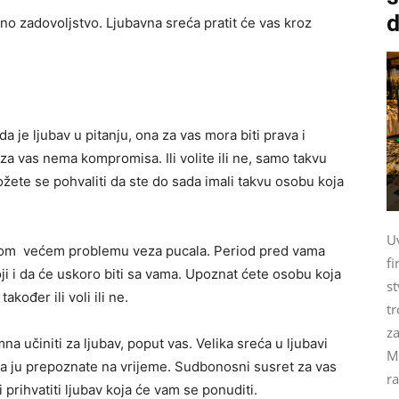
d
eno zadovoljstvo. Ljubavna sreća pratit će vas kroz
a je ljubav u pitanju, ona za vas mora biti prava i
 za vas nema kompromisa. Ili volite ili ne, samo takvu
žete se pohvaliti da ste do sada imali takvu osobu koja
U
prvom većem problemu veza pucala. Period pred vama
fi
i i da će uskoro biti sa vama. Upoznat ćete osobu koja
st
akođer ili voli ili ne.
tr
za
na učiniti za ljubav, poput vas. Velika sreća u ljubavi
M
 da ju prepoznate na vrijeme. Sudbonosni susret za vas
ra
 prihvatiti ljubav koja će vam se ponuditi.